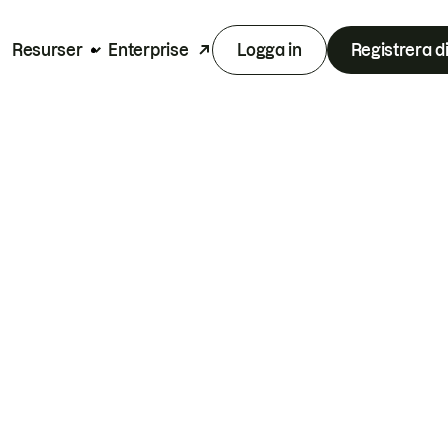
Resurser
Enterprise
Logga in
Registrera d