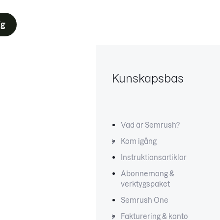
ig
Kunskapsbas
Vad är Semrush?
Kom igång
Instruktionsartiklar
Abonnemang &
verktygspaket
Semrush One
Fakturering & konto