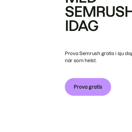
SEMRUS
IDAG
Prova Semrush gratis i sju da
när som helst.
Prova gratis