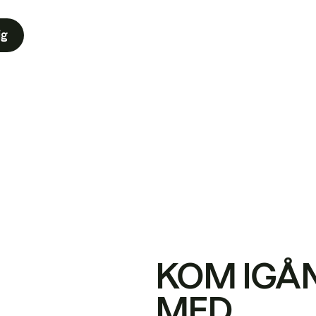
ig
KOM IGÅ
MED