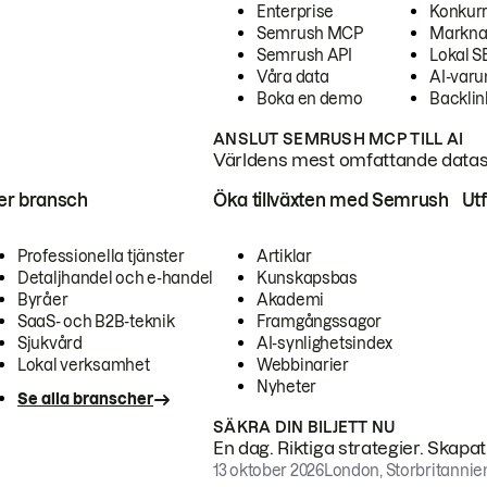
Enterprise
Konkur
Semrush MCP
Markna
Semrush API
Lokal 
Våra data
AI-var
Boka en demo
Backlin
ANSLUT SEMRUSH MCP TILL AI
Världens mest omfattande dataset
ter bransch
Öka tillväxten med Semrush
Ut
Professionella tjänster
Artiklar
Detaljhandel och e-handel
Kunskapsbas
Byråer
Akademi
SaaS- och B2B-teknik
Framgångssagor
Sjukvård
AI-synlighetsindex
Lokal verksamhet
Webbinarier
Nyheter
Se alla branscher
SÄKRA DIN BILJETT NU
En dag. Riktiga strategier. Skapa
13 oktober 2026
London, Storbritannie