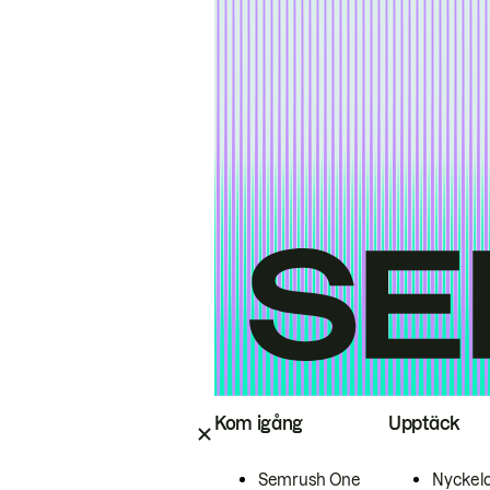
Kom igång
Upptäck
Semrush One
Nyckel