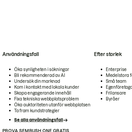
Användningsfall
Efter storlek
Öka synligheten i sökningar
Enterprise
Bli rekommenderad av AI
Medelstora f
Undersök din marknad
Små team
Kom i kontakt med lokala kunder
Egenföretag
Skapa engagerande innehåll
Frilansare
Fixa tekniska webbplatsproblem
Byråer
Öka auktoriteten utanför webbplatsen
Ta fram kundstrategier
Se alla användningsfall
PROVA SEMRUSH ONE GRATIS