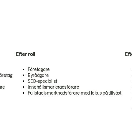
Efter roll
Ef
Företagare
öretag
Byråägare
SEO-specialist
are
Innehållsmarknadsförare
Fullstack-marknadsförare med fokus på tillväxt