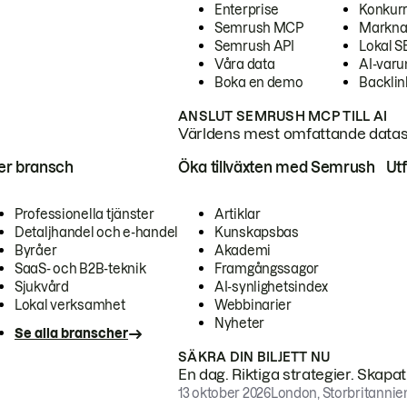
Enterprise
Konkur
Semrush MCP
Markna
Semrush API
Lokal 
Våra data
AI-var
Boka en demo
Backlin
ANSLUT SEMRUSH MCP TILL AI
Världens mest omfattande dataset
ter bransch
Öka tillväxten med Semrush
Ut
Professionella tjänster
Artiklar
Detaljhandel och e-handel
Kunskapsbas
Byråer
Akademi
SaaS- och B2B-teknik
Framgångssagor
Sjukvård
AI-synlighetsindex
Lokal verksamhet
Webbinarier
Nyheter
Se alla branscher
SÄKRA DIN BILJETT NU
En dag. Riktiga strategier. Skapa
13 oktober 2026
London, Storbritannie