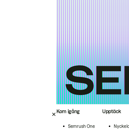
Kom igång
Upptäck
Semrush One
Nyckel