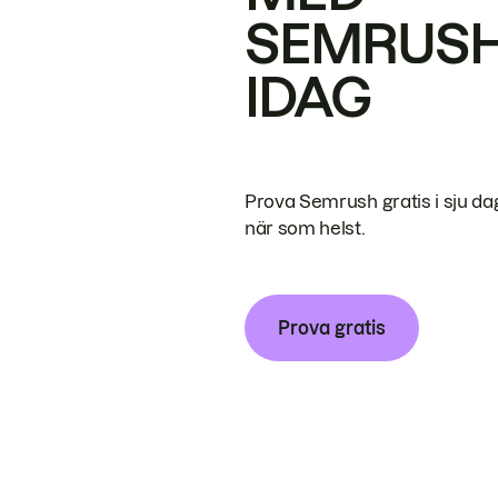
SEMRUS
IDAG
Prova Semrush gratis i sju da
när som helst.
Prova gratis