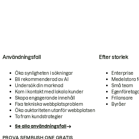
Användningsfall
Efter storlek
Öka synligheten i sökningar
Enterprise
Bli rekommenderad av AI
Medelstora f
Undersök din marknad
Små team
Kom i kontakt med lokala kunder
Egenföretag
Skapa engagerande innehåll
Frilansare
Fixa tekniska webbplatsproblem
Byråer
Öka auktoriteten utanför webbplatsen
Ta fram kundstrategier
Se alla användningsfall
PROVA SEMRUSH ONE GRATIS