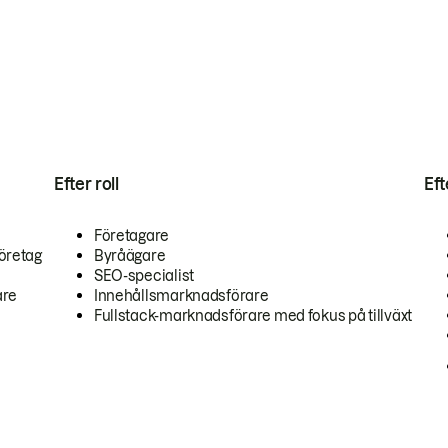
Efter roll
Ef
Företagare
öretag
Byråägare
SEO-specialist
are
Innehållsmarknadsförare
Fullstack-marknadsförare med fokus på tillväxt