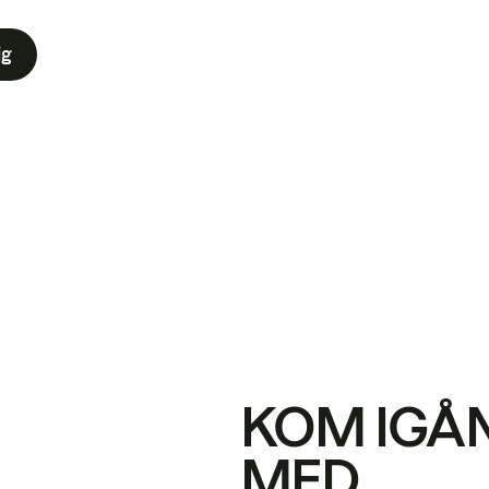
ig
KOM IGÅ
MED