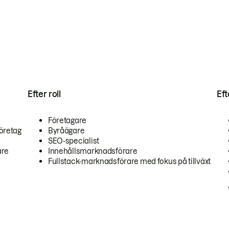
Efter roll
Ef
Företagare
öretag
Byråägare
SEO-specialist
are
Innehållsmarknadsförare
Fullstack-marknadsförare med fokus på tillväxt