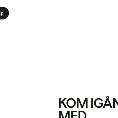
ig
KOM IGÅ
MED