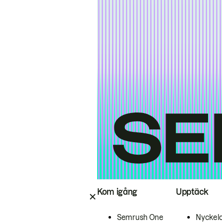
Kom igång
Upptäck
Semrush One
Nyckel