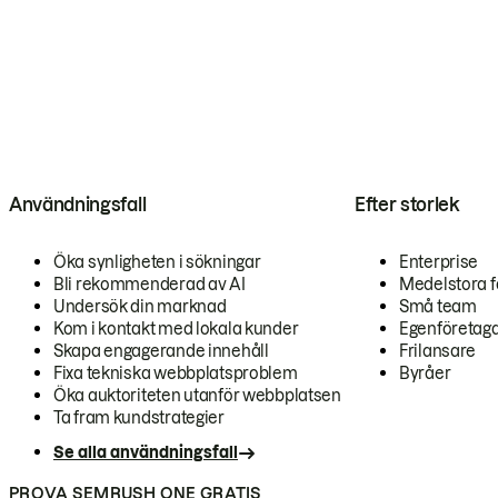
Användningsfall
Efter storlek
Öka synligheten i sökningar
Enterprise
Bli rekommenderad av AI
Medelstora f
Undersök din marknad
Små team
Kom i kontakt med lokala kunder
Egenföretag
Skapa engagerande innehåll
Frilansare
Fixa tekniska webbplatsproblem
Byråer
Öka auktoriteten utanför webbplatsen
Ta fram kundstrategier
Se alla användningsfall
PROVA SEMRUSH ONE GRATIS