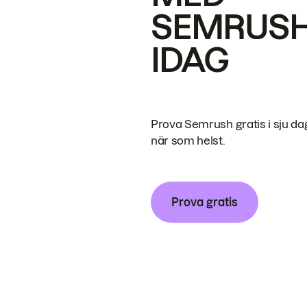
SEMRUS
IDAG
Prova Semrush gratis i sju da
när som helst.
Prova gratis