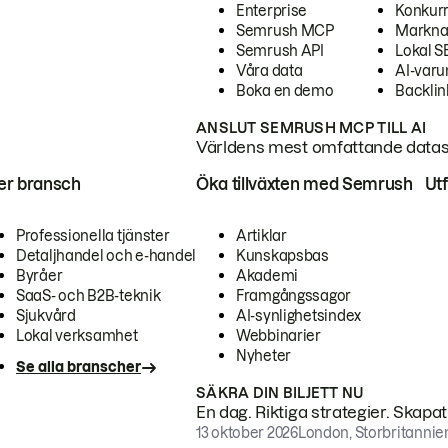
Enterprise
Konkur
Semrush MCP
Markna
Semrush API
Lokal 
Våra data
AI-var
Boka en demo
Backlin
ANSLUT SEMRUSH MCP TILL AI
Världens mest omfattande dataset
ter bransch
Öka tillväxten med Semrush
Ut
Professionella tjänster
Artiklar
Detaljhandel och e-handel
Kunskapsbas
Byråer
Akademi
SaaS- och B2B-teknik
Framgångssagor
Sjukvård
AI-synlighetsindex
Lokal verksamhet
Webbinarier
Nyheter
Se alla branscher
SÄKRA DIN BILJETT NU
En dag. Riktiga strategier. Skapa
13 oktober 2026
London, Storbritannie