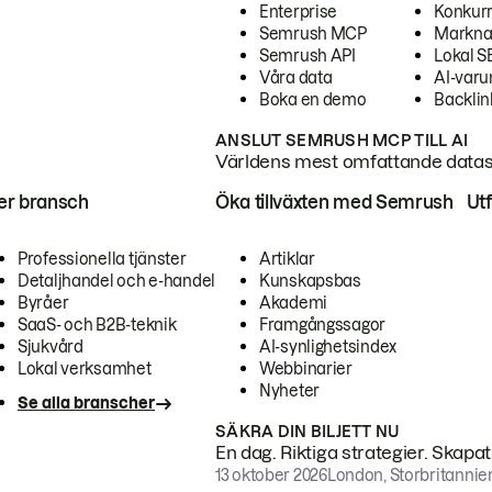
Enterprise
Konkur
Semrush MCP
Markna
Semrush API
Lokal 
Våra data
AI-var
Boka en demo
Backlin
ANSLUT SEMRUSH MCP TILL AI
Världens mest omfattande dataset
ter bransch
Öka tillväxten med Semrush
Ut
Professionella tjänster
Artiklar
Detaljhandel och e-handel
Kunskapsbas
Byråer
Akademi
SaaS- och B2B-teknik
Framgångssagor
Sjukvård
AI-synlighetsindex
Lokal verksamhet
Webbinarier
Nyheter
Se alla branscher
SÄKRA DIN BILJETT NU
En dag. Riktiga strategier. Skapa
13 oktober 2026
London, Storbritannie