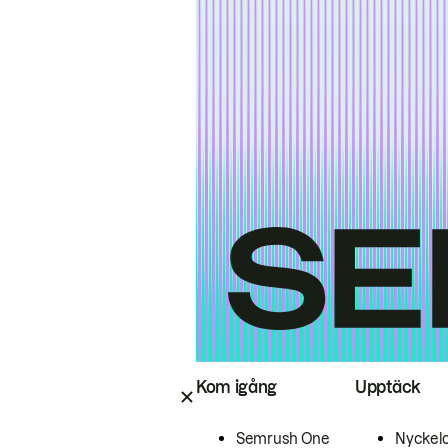
Kom igång
Upptäck
Semrush One
Nyckel