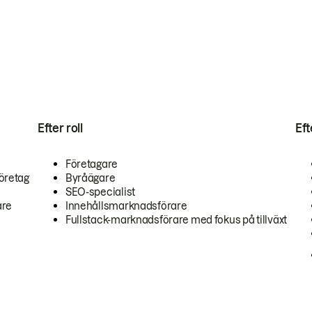
Efter roll
Ef
Företagare
öretag
Byråägare
SEO-specialist
are
Innehållsmarknadsförare
Fullstack-marknadsförare med fokus på tillväxt