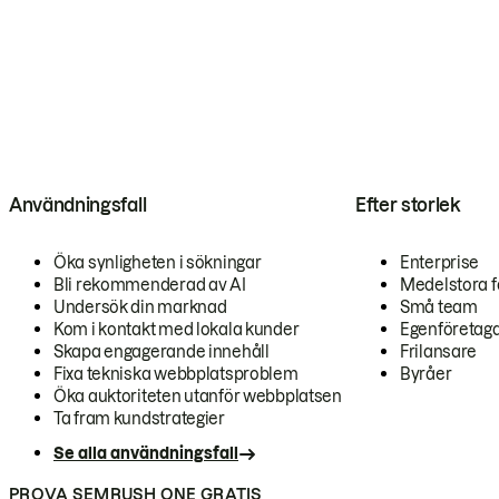
Användningsfall
Efter storlek
Öka synligheten i sökningar
Enterprise
Bli rekommenderad av AI
Medelstora f
Undersök din marknad
Små team
Kom i kontakt med lokala kunder
Egenföretag
Skapa engagerande innehåll
Frilansare
Fixa tekniska webbplatsproblem
Byråer
Öka auktoriteten utanför webbplatsen
Ta fram kundstrategier
Se alla användningsfall
PROVA SEMRUSH ONE GRATIS