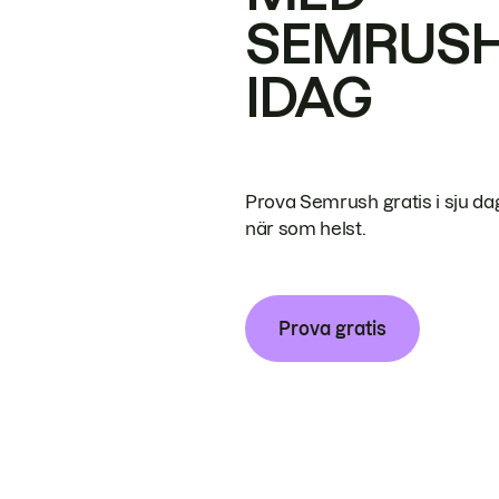
SEMRUS
IDAG
Prova Semrush gratis i sju da
när som helst.
Prova gratis