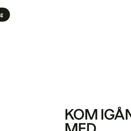
ig
KOM IGÅ
MED