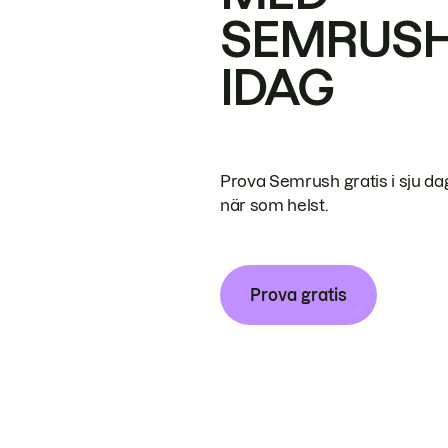
SEMRUS
IDAG
Prova Semrush gratis i sju da
när som helst.
Prova gratis