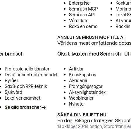
Enterprise
Konkur
Semrush MCP
Markna
Semrush API
Lokal 
Våra data
AI-var
Boka en demo
Backlin
ANSLUT SEMRUSH MCP TILL AI
Världens mest omfattande dataset
ter bransch
Öka tillväxten med Semrush
Ut
Professionella tjänster
Artiklar
Detaljhandel och e-handel
Kunskapsbas
Byråer
Akademi
SaaS- och B2B-teknik
Framgångssagor
Sjukvård
AI-synlighetsindex
Lokal verksamhet
Webbinarier
Nyheter
Se alla branscher
SÄKRA DIN BILJETT NU
En dag. Riktiga strategier. Skapa
13 oktober 2026
London, Storbritannie