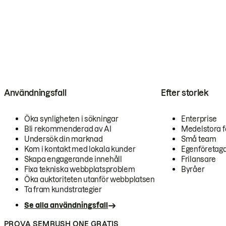
Användningsfall
Efter storlek
Öka synligheten i sökningar
Enterprise
Bli rekommenderad av AI
Medelstora f
Undersök din marknad
Små team
Kom i kontakt med lokala kunder
Egenföretag
Skapa engagerande innehåll
Frilansare
Fixa tekniska webbplatsproblem
Byråer
Öka auktoriteten utanför webbplatsen
Ta fram kundstrategier
Se alla användningsfall
PROVA SEMRUSH ONE GRATIS