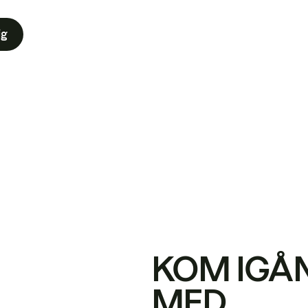
ig
KOM IGÅ
MED