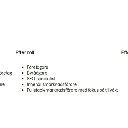
Efter roll
Ef
Företagare
öretag
Byråägare
SEO-specialist
are
Innehållsmarknadsförare
Fullstack-marknadsförare med fokus på tillväxt