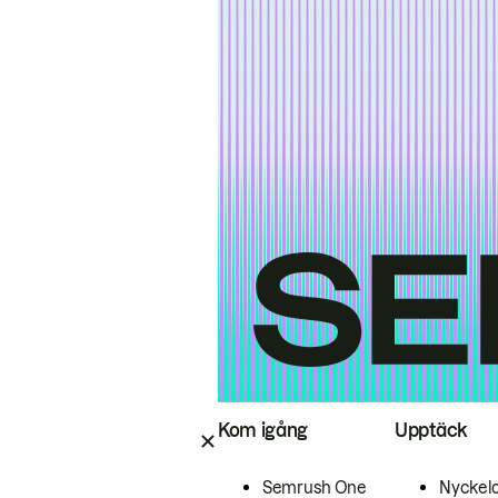
Kom igång
Upptäck
Semrush One
Nyckel