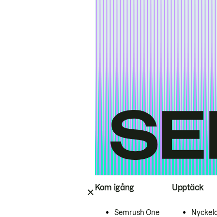
Kom igång
Upptäck
Semrush One
Nyckel