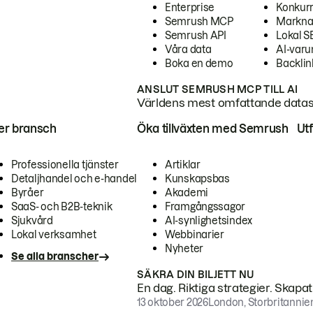
Enterprise
Konkur
Semrush MCP
Markna
Semrush API
Lokal 
Våra data
AI-var
Boka en demo
Backlin
ANSLUT SEMRUSH MCP TILL AI
Världens mest omfattande dataset
ter bransch
Öka tillväxten med Semrush
Ut
Professionella tjänster
Artiklar
Detaljhandel och e-handel
Kunskapsbas
Byråer
Akademi
SaaS- och B2B-teknik
Framgångssagor
Sjukvård
AI-synlighetsindex
Lokal verksamhet
Webbinarier
Nyheter
Se alla branscher
SÄKRA DIN BILJETT NU
En dag. Riktiga strategier. Skapa
13 oktober 2026
London, Storbritannie