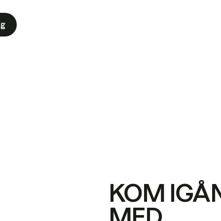
ig
KOM IGÅ
MED