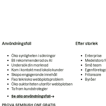
Användningsfall
Efter storlek
Öka synligheten i sökningar
Enterprise
Bli rekommenderad av AI
Medelstora f
Undersök din marknad
Små team
Kom i kontakt med lokala kunder
Egenföretag
Skapa engagerande innehåll
Frilansare
Fixa tekniska webbplatsproblem
Byråer
Öka auktoriteten utanför webbplatsen
Ta fram kundstrategier
Se alla användningsfall
PROVA SEMRUSH ONE GRATIS