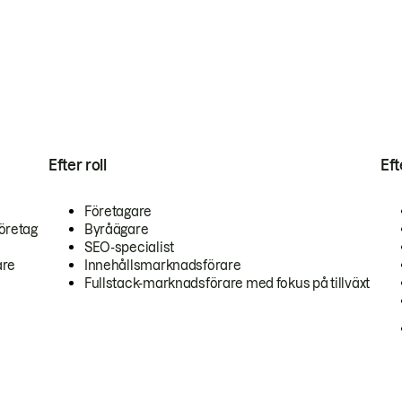
Efter roll
Ef
Företagare
öretag
Byråägare
SEO-specialist
are
Innehållsmarknadsförare
Fullstack-marknadsförare med fokus på tillväxt