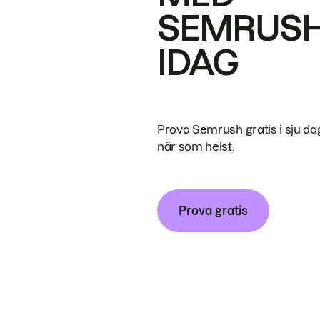
SEMRUS
IDAG
Prova Semrush gratis i sju da
när som helst.
Prova gratis