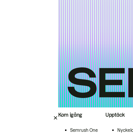
Kom igång
Upptäck
Semrush One
Nyckel