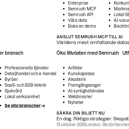
Enterprise
Konkur
Semrush MCP
Markna
Semrush API
Lokal 
Våra data
AI-var
Boka en demo
Backlin
ANSLUT SEMRUSH MCP TILL AI
Världens mest omfattande dataset
ter bransch
Öka tillväxten med Semrush
Ut
Professionella tjänster
Artiklar
Detaljhandel och e-handel
Kunskapsbas
Byråer
Akademi
SaaS- och B2B-teknik
Framgångssagor
Sjukvård
AI-synlighetsindex
Lokal verksamhet
Webbinarier
Nyheter
Se alla branscher
SÄKRA DIN BILJETT NU
En dag. Riktiga strategier. Skapa
13 oktober 2026
London, Storbritannie