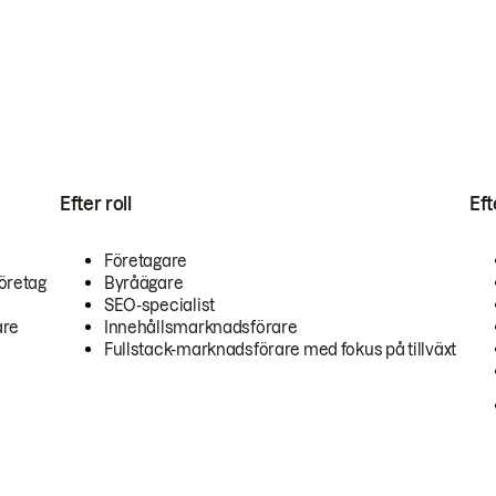
Efter roll
Ef
Företagare
öretag
Byråägare
SEO-specialist
are
Innehållsmarknadsförare
Fullstack-marknadsförare med fokus på tillväxt