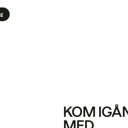
ig
KOM IGÅ
MED