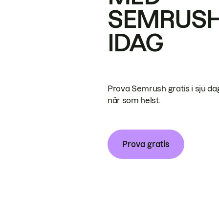
SEMRUS
IDAG
Prova Semrush gratis i sju da
när som helst.
Prova gratis