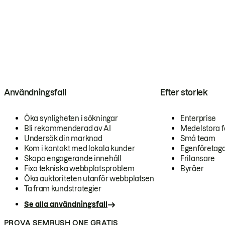
Användningsfall
Efter storlek
Öka synligheten i sökningar
Enterprise
Bli rekommenderad av AI
Medelstora f
Undersök din marknad
Små team
Kom i kontakt med lokala kunder
Egenföretag
Skapa engagerande innehåll
Frilansare
Fixa tekniska webbplatsproblem
Byråer
Öka auktoriteten utanför webbplatsen
Ta fram kundstrategier
Se alla användningsfall
PROVA SEMRUSH ONE GRATIS