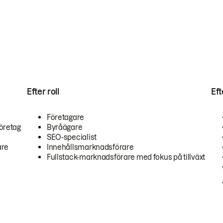
Efter roll
Ef
Företagare
öretag
Byråägare
SEO-specialist
are
Innehållsmarknadsförare
Fullstack-marknadsförare med fokus på tillväxt