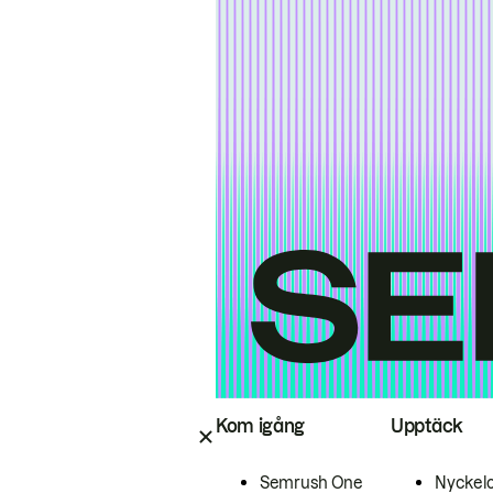
Kom igång
Upptäck
Semrush One
Nyckel