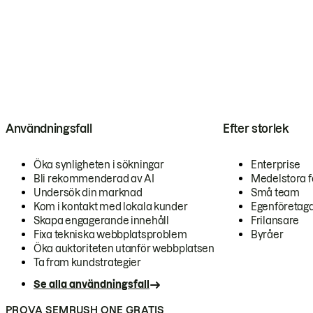
Användningsfall
Efter storlek
Öka synligheten i sökningar
Enterprise
Bli rekommenderad av AI
Medelstora f
Undersök din marknad
Små team
Kom i kontakt med lokala kunder
Egenföretag
Skapa engagerande innehåll
Frilansare
Fixa tekniska webbplatsproblem
Byråer
Öka auktoriteten utanför webbplatsen
Ta fram kundstrategier
Se alla användningsfall
PROVA SEMRUSH ONE GRATIS