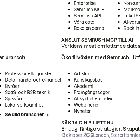
Enterprise
Konkur
Semrush MCP
Markna
Semrush API
Lokal 
Våra data
AI-var
Boka en demo
Backlin
ANSLUT SEMRUSH MCP TILL AI
Världens mest omfattande dataset
ter bransch
Öka tillväxten med Semrush
Ut
Professionella tjänster
Artiklar
Detaljhandel och e-handel
Kunskapsbas
Byråer
Akademi
SaaS- och B2B-teknik
Framgångssagor
Sjukvård
AI-synlighetsindex
Lokal verksamhet
Webbinarier
Nyheter
Se alla branscher
SÄKRA DIN BILJETT NU
En dag. Riktiga strategier. Skapa
13 oktober 2026
London, Storbritannie