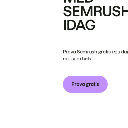
SEMRUS
IDAG
Prova Semrush gratis i sju da
när som helst.
Prova gratis