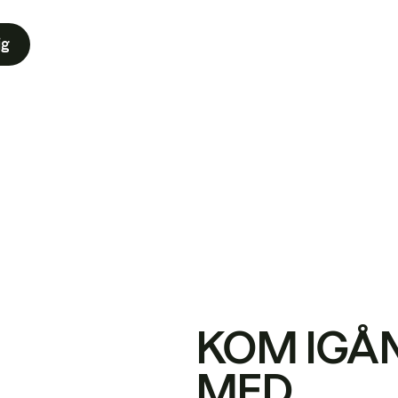
ig
KOM IGÅ
MED