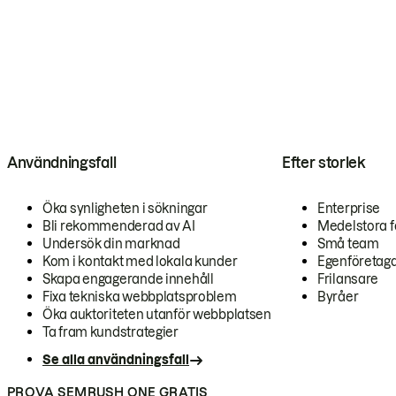
Användningsfall
Efter storlek
Öka synligheten i sökningar
Enterprise
Bli rekommenderad av AI
Medelstora f
Undersök din marknad
Små team
Kom i kontakt med lokala kunder
Egenföretag
Skapa engagerande innehåll
Frilansare
Fixa tekniska webbplatsproblem
Byråer
Öka auktoriteten utanför webbplatsen
Ta fram kundstrategier
Se alla användningsfall
PROVA SEMRUSH ONE GRATIS