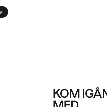
ig
KOM IGÅ
MED