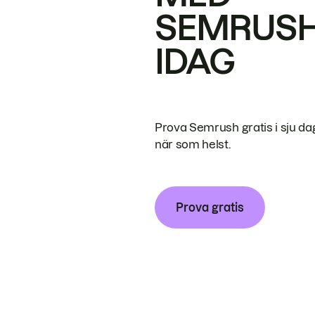
SEMRUS
IDAG
Prova Semrush gratis i sju da
när som helst.
Prova gratis