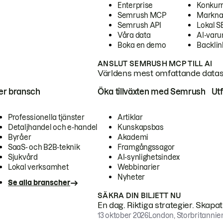
Enterprise
Konkur
Semrush MCP
Markna
Semrush API
Lokal 
Våra data
AI-var
Boka en demo
Backlin
ANSLUT SEMRUSH MCP TILL AI
Världens mest omfattande dataset
ter bransch
Öka tillväxten med Semrush
Ut
Professionella tjänster
Artiklar
Detaljhandel och e-handel
Kunskapsbas
Byråer
Akademi
SaaS- och B2B-teknik
Framgångssagor
Sjukvård
AI-synlighetsindex
Lokal verksamhet
Webbinarier
Nyheter
Se alla branscher
SÄKRA DIN BILJETT NU
En dag. Riktiga strategier. Skapa
13 oktober 2026
London, Storbritannie