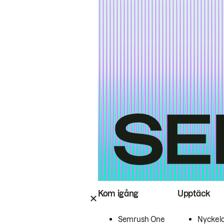
Kom igång
Upptäck
Semrush One
Nyckel