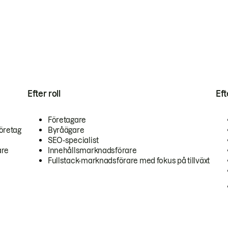
Efter roll
Ef
Företagare
öretag
Byråägare
SEO-specialist
are
Innehållsmarknadsförare
Fullstack-marknadsförare med fokus på tillväxt