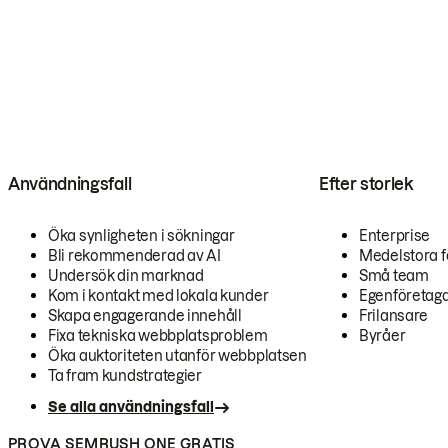
Användningsfall
Efter storlek
Öka synligheten i sökningar
Enterprise
Bli rekommenderad av AI
Medelstora f
Undersök din marknad
Små team
Kom i kontakt med lokala kunder
Egenföretag
Skapa engagerande innehåll
Frilansare
Fixa tekniska webbplatsproblem
Byråer
Öka auktoriteten utanför webbplatsen
Ta fram kundstrategier
Se alla användningsfall
PROVA SEMRUSH ONE GRATIS