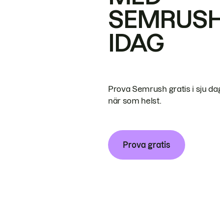
SEMRUS
IDAG
Prova Semrush gratis i sju da
när som helst.
Prova gratis