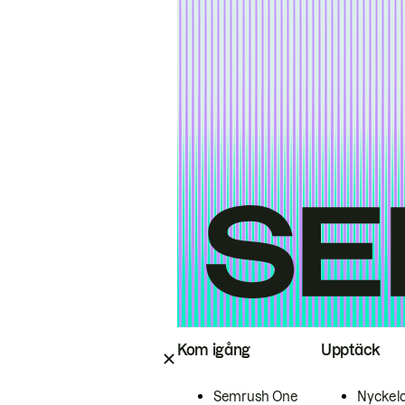
Kom igång
Upptäck
Semrush One
Nyckel