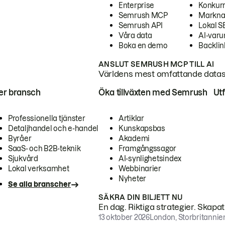
Enterprise
Konkur
Semrush MCP
Markna
Semrush API
Lokal 
Våra data
AI-var
Boka en demo
Backlin
ANSLUT SEMRUSH MCP TILL AI
Världens mest omfattande dataset
ter bransch
Öka tillväxten med Semrush
Ut
Professionella tjänster
Artiklar
Detaljhandel och e-handel
Kunskapsbas
Byråer
Akademi
SaaS- och B2B-teknik
Framgångssagor
Sjukvård
AI-synlighetsindex
Lokal verksamhet
Webbinarier
Nyheter
Se alla branscher
SÄKRA DIN BILJETT NU
En dag. Riktiga strategier. Skapa
13 oktober 2026
London, Storbritannie