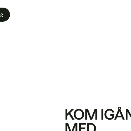
ig
KOM IGÅ
MED