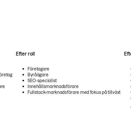
Efter roll
Ef
Företagare
öretag
Byråägare
SEO-specialist
are
Innehållsmarknadsförare
Fullstack-marknadsförare med fokus på tillväxt