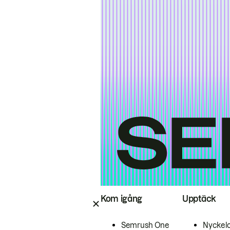
Kom igång
Upptäck
Semrush One
Nyckel