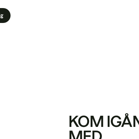
ig
KOM IGÅ
MED