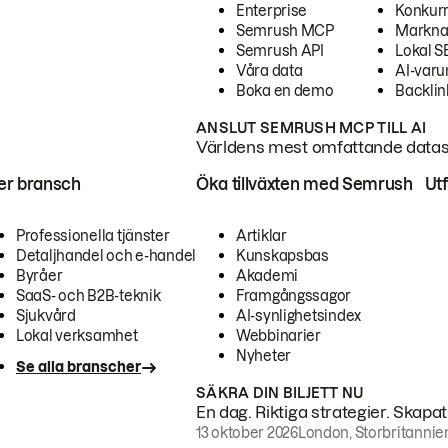
Enterprise
Konkur
Semrush MCP
Markna
Semrush API
Lokal 
Våra data
AI-var
Boka en demo
Backlin
ANSLUT SEMRUSH MCP TILL AI
Världens mest omfattande dataset
ter bransch
Öka tillväxten med Semrush
Ut
Professionella tjänster
Artiklar
Detaljhandel och e-handel
Kunskapsbas
Byråer
Akademi
SaaS- och B2B-teknik
Framgångssagor
Sjukvård
AI-synlighetsindex
Lokal verksamhet
Webbinarier
Nyheter
Se alla branscher
SÄKRA DIN BILJETT NU
En dag. Riktiga strategier. Skapa
13 oktober 2026
London, Storbritannie