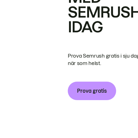
SEMRUS
IDAG
Prova Semrush gratis i sju da
när som helst.
Prova gratis