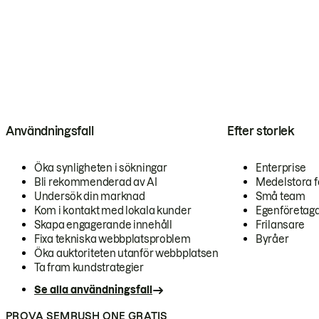
Användningsfall
Efter storlek
Öka synligheten i sökningar
Enterprise
Bli rekommenderad av AI
Medelstora f
Undersök din marknad
Små team
Kom i kontakt med lokala kunder
Egenföretag
Skapa engagerande innehåll
Frilansare
Fixa tekniska webbplatsproblem
Byråer
Öka auktoriteten utanför webbplatsen
Ta fram kundstrategier
Se alla användningsfall
PROVA SEMRUSH ONE GRATIS