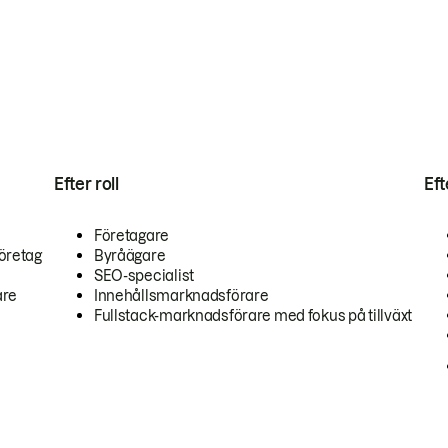
Efter roll
Ef
Företagare
öretag
Byråägare
SEO-specialist
are
Innehållsmarknadsförare
Fullstack-marknadsförare med fokus på tillväxt