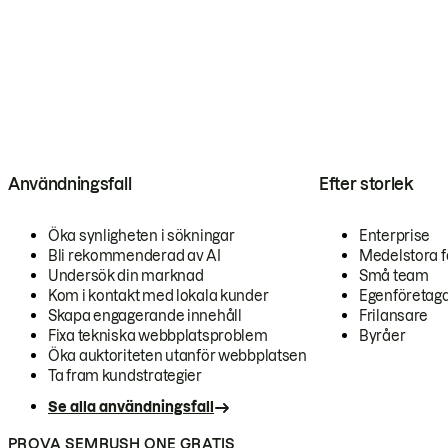
Användningsfall
Efter storlek
Öka synligheten i sökningar
Enterprise
Bli rekommenderad av AI
Medelstora f
Undersök din marknad
Små team
Kom i kontakt med lokala kunder
Egenföretag
Skapa engagerande innehåll
Frilansare
Fixa tekniska webbplatsproblem
Byråer
Öka auktoriteten utanför webbplatsen
Ta fram kundstrategier
Se alla användningsfall
PROVA SEMRUSH ONE GRATIS