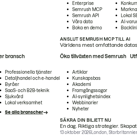
Enterprise
Konkur
Semrush MCP
Markna
Semrush API
Lokal 
Våra data
AI-var
Boka en demo
Backlin
ANSLUT SEMRUSH MCP TILL AI
Världens mest omfattande dataset
ter bransch
Öka tillväxten med Semrush
Ut
Professionella tjänster
Artiklar
Detaljhandel och e-handel
Kunskapsbas
Byråer
Akademi
SaaS- och B2B-teknik
Framgångssagor
Sjukvård
AI-synlighetsindex
Lokal verksamhet
Webbinarier
Nyheter
Se alla branscher
SÄKRA DIN BILJETT NU
En dag. Riktiga strategier. Skapa
13 oktober 2026
London, Storbritannie