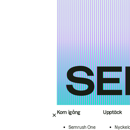
Kom igång
Upptäck
Semrush One
Nyckel