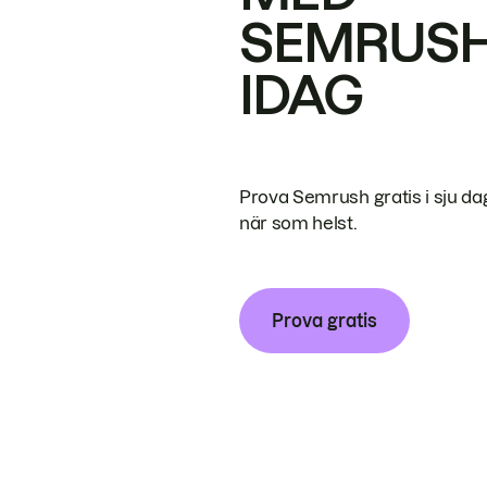
SEMRUS
IDAG
Prova Semrush gratis i sju da
när som helst.
Prova gratis