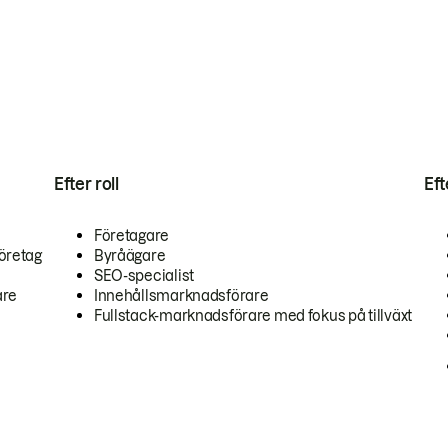
Efter roll
Ef
Företagare
öretag
Byråägare
SEO-specialist
are
Innehållsmarknadsförare
Fullstack-marknadsförare med fokus på tillväxt