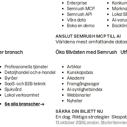
Enterprise
Konkur
Semrush MCP
Markna
Semrush API
Lokal 
Våra data
AI-var
Boka en demo
Backlin
ANSLUT SEMRUSH MCP TILL AI
Världens mest omfattande dataset
ter bransch
Öka tillväxten med Semrush
Ut
Professionella tjänster
Artiklar
Detaljhandel och e-handel
Kunskapsbas
Byråer
Akademi
SaaS- och B2B-teknik
Framgångssagor
Sjukvård
AI-synlighetsindex
Lokal verksamhet
Webbinarier
Nyheter
Se alla branscher
SÄKRA DIN BILJETT NU
En dag. Riktiga strategier. Skapa
13 oktober 2026
London, Storbritannie