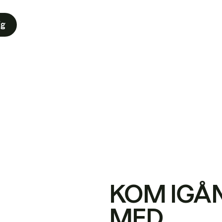
ig
KOM IGÅ
MED