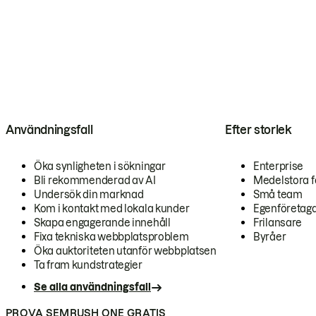
Användningsfall
Efter storlek
Öka synligheten i sökningar
Enterprise
Bli rekommenderad av AI
Medelstora f
Undersök din marknad
Små team
Kom i kontakt med lokala kunder
Egenföretag
Skapa engagerande innehåll
Frilansare
Fixa tekniska webbplatsproblem
Byråer
Öka auktoriteten utanför webbplatsen
Ta fram kundstrategier
Se alla användningsfall
PROVA SEMRUSH ONE GRATIS