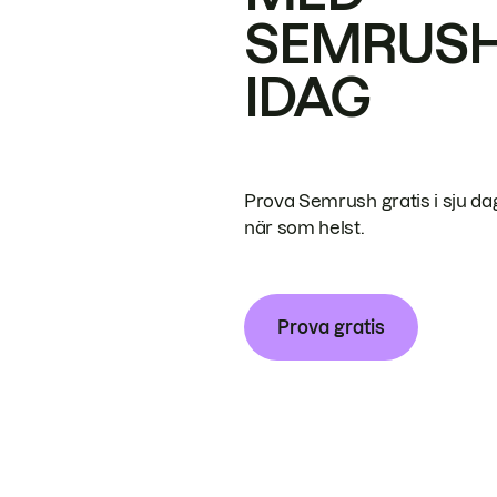
SEMRUS
IDAG
Prova Semrush gratis i sju da
när som helst.
Prova gratis