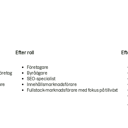
Efter roll
Ef
Företagare
öretag
Byråägare
SEO-specialist
are
Innehållsmarknadsförare
Fullstack-marknadsförare med fokus på tillväxt