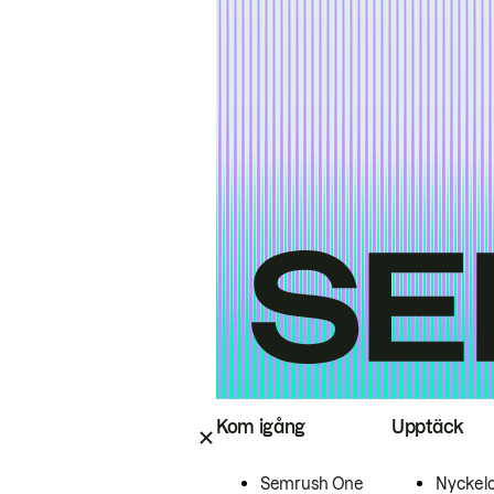
Kom igång
Upptäck
Semrush One
Nyckel