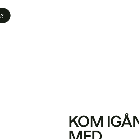
ig
KOM IGÅ
MED