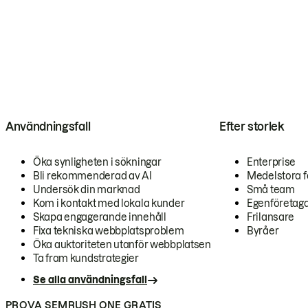
Användningsfall
Efter storlek
Öka synligheten i sökningar
Enterprise
Bli rekommenderad av AI
Medelstora f
Undersök din marknad
Små team
Kom i kontakt med lokala kunder
Egenföretag
Skapa engagerande innehåll
Frilansare
Fixa tekniska webbplatsproblem
Byråer
Öka auktoriteten utanför webbplatsen
Ta fram kundstrategier
Se alla användningsfall
PROVA SEMRUSH ONE GRATIS