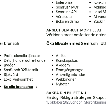
Enterprise
Konkur
Semrush MCP
Markna
Semrush API
Lokal 
Våra data
AI-var
Boka en demo
Backlin
ANSLUT SEMRUSH MCP TILL AI
Världens mest omfattande dataset
ter bransch
Öka tillväxten med Semrush
Ut
Professionella tjänster
Artiklar
Detaljhandel och e-handel
Kunskapsbas
Byråer
Akademi
SaaS- och B2B-teknik
Framgångssagor
Sjukvård
AI-synlighetsindex
Lokal verksamhet
Webbinarier
Nyheter
Se alla branscher
SÄKRA DIN BILJETT NU
En dag. Riktiga strategier. Skapa
13 oktober 2026
London, Storbritannie