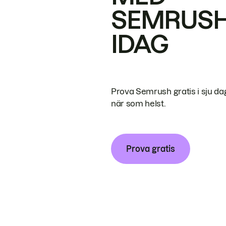
SEMRUS
IDAG
Prova Semrush gratis i sju da
när som helst.
Prova gratis