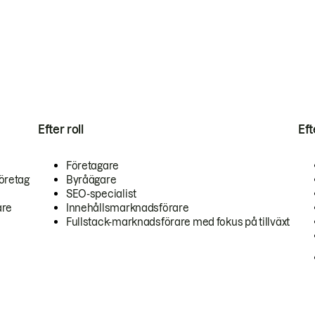
Efter roll
Ef
Företagare
öretag
Byråägare
SEO-specialist
are
Innehållsmarknadsförare
Fullstack-marknadsförare med fokus på tillväxt