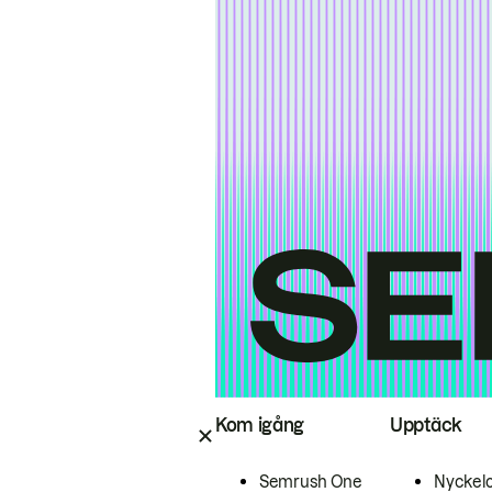
Kom igång
Upptäck
Semrush One
Nyckel