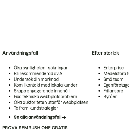
Användningsfall
Efter storlek
Öka synligheten i sökningar
Enterprise
Bli rekommenderad av AI
Medelstora f
Undersök din marknad
Små team
Kom i kontakt med lokala kunder
Egenföretag
Skapa engagerande innehåll
Frilansare
Fixa tekniska webbplatsproblem
Byråer
Öka auktoriteten utanför webbplatsen
Ta fram kundstrategier
Se alla användningsfall
PROVA SEMRUSH ONE GRATIS