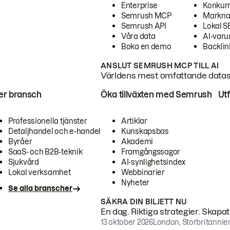
Enterprise
Konkur
Semrush MCP
Markna
Semrush API
Lokal 
Våra data
AI-var
Boka en demo
Backlin
ANSLUT SEMRUSH MCP TILL AI
Världens mest omfattande dataset
ter bransch
Öka tillväxten med Semrush
Ut
Professionella tjänster
Artiklar
Detaljhandel och e-handel
Kunskapsbas
Byråer
Akademi
SaaS- och B2B-teknik
Framgångssagor
Sjukvård
AI-synlighetsindex
Lokal verksamhet
Webbinarier
Nyheter
Se alla branscher
SÄKRA DIN BILJETT NU
En dag. Riktiga strategier. Skapa
13 oktober 2026
London, Storbritannie