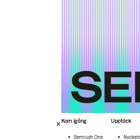
Kom igång
Upptäck
Semrush One
Nyckel