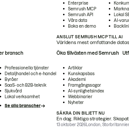
Enterprise
Konkur
Semrush MCP
Markna
Semrush API
Lokal 
Våra data
AI-var
Boka en demo
Backlin
ANSLUT SEMRUSH MCP TILL AI
Världens mest omfattande dataset
ter bransch
Öka tillväxten med Semrush
Ut
Professionella tjänster
Artiklar
Detaljhandel och e-handel
Kunskapsbas
Byråer
Akademi
SaaS- och B2B-teknik
Framgångssagor
Sjukvård
AI-synlighetsindex
Lokal verksamhet
Webbinarier
Nyheter
Se alla branscher
SÄKRA DIN BILJETT NU
En dag. Riktiga strategier. Skapa
13 oktober 2026
London, Storbritannie