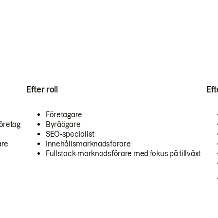
Efter roll
Ef
Företagare
öretag
Byråägare
SEO-specialist
are
Innehållsmarknadsförare
Fullstack-marknadsförare med fokus på tillväxt