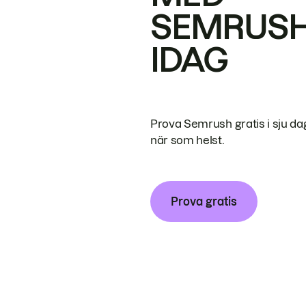
SEMRUS
IDAG
Prova Semrush gratis i sju da
när som helst.
Prova gratis