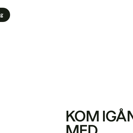
ig
KOM IGÅ
MED