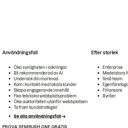
Användningsfall
Efter storlek
Öka synligheten i sökningar
Enterprise
Bli rekommenderad av AI
Medelstora f
Undersök din marknad
Små team
Kom i kontakt med lokala kunder
Egenföretag
Skapa engagerande innehåll
Frilansare
Fixa tekniska webbplatsproblem
Byråer
Öka auktoriteten utanför webbplatsen
Ta fram kundstrategier
Se alla användningsfall
PROVA SEMRUSH ONE GRATIS