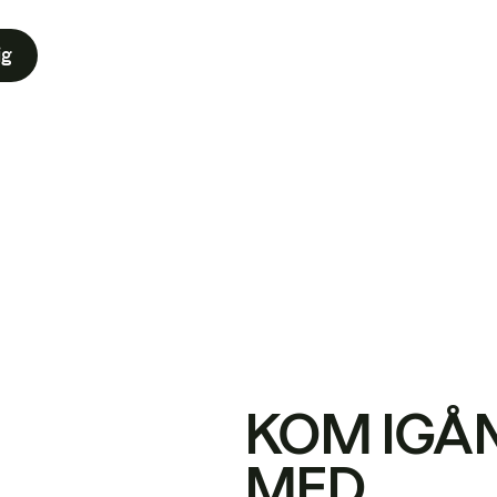
ig
KOM IGÅ
MED