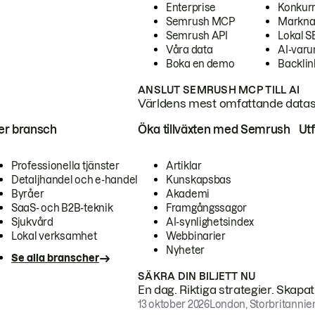
Enterprise
Konkur
Semrush MCP
Markna
Semrush API
Lokal 
Våra data
AI-var
Boka en demo
Backlin
ANSLUT SEMRUSH MCP TILL AI
Världens mest omfattande dataset
ter bransch
Öka tillväxten med Semrush
Ut
Professionella tjänster
Artiklar
Detaljhandel och e-handel
Kunskapsbas
Byråer
Akademi
SaaS- och B2B-teknik
Framgångssagor
Sjukvård
AI-synlighetsindex
Lokal verksamhet
Webbinarier
Nyheter
Se alla branscher
SÄKRA DIN BILJETT NU
En dag. Riktiga strategier. Skapa
13 oktober 2026
London, Storbritannie