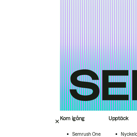
Kom igång
Upptäck
Semrush One
Nyckel