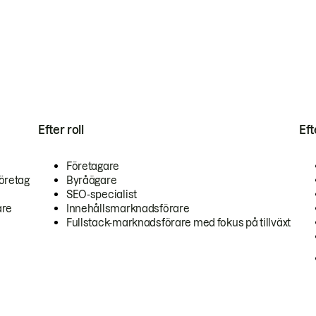
Efter roll
Ef
Företagare
öretag
Byråägare
SEO-specialist
are
Innehållsmarknadsförare
Fullstack-marknadsförare med fokus på tillväxt