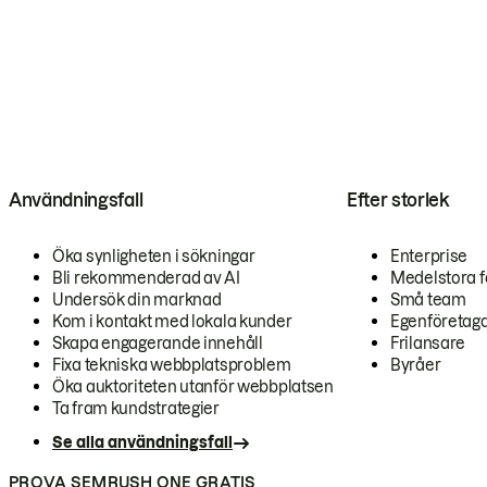
Användningsfall
Efter storlek
Öka synligheten i sökningar
Enterprise
Bli rekommenderad av AI
Medelstora f
Undersök din marknad
Små team
Kom i kontakt med lokala kunder
Egenföretag
Skapa engagerande innehåll
Frilansare
Fixa tekniska webbplatsproblem
Byråer
Öka auktoriteten utanför webbplatsen
Ta fram kundstrategier
Se alla användningsfall
PROVA SEMRUSH ONE GRATIS