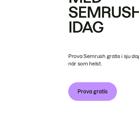
SEMRUS
IDAG
Prova Semrush gratis i sju da
när som helst.
Prova gratis