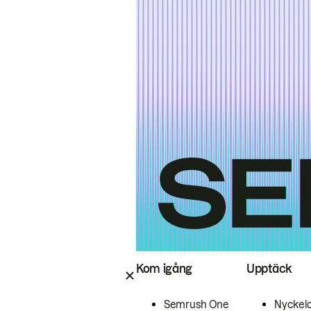
Kom igång
Upptäck
Semrush One
Nyckel