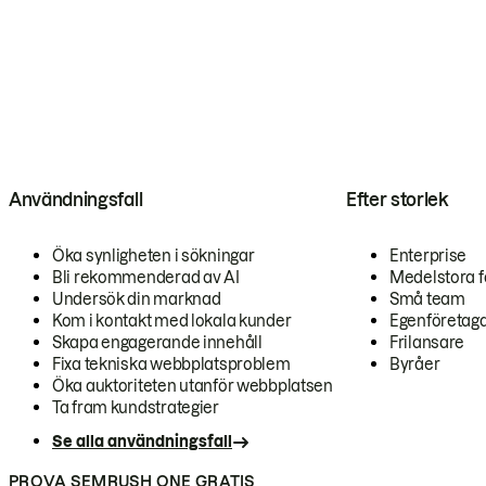
Användningsfall
Efter storlek
Öka synligheten i sökningar
Enterprise
Bli rekommenderad av AI
Medelstora f
Undersök din marknad
Små team
Kom i kontakt med lokala kunder
Egenföretag
Skapa engagerande innehåll
Frilansare
Fixa tekniska webbplatsproblem
Byråer
Öka auktoriteten utanför webbplatsen
Ta fram kundstrategier
Se alla användningsfall
PROVA SEMRUSH ONE GRATIS