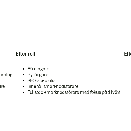
Efter roll
Ef
Företagare
öretag
Byråägare
SEO-specialist
are
Innehållsmarknadsförare
Fullstack-marknadsförare med fokus på tillväxt