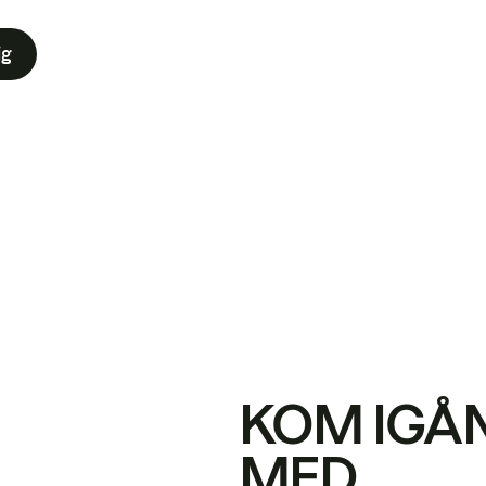
ig
KOM IGÅ
MED