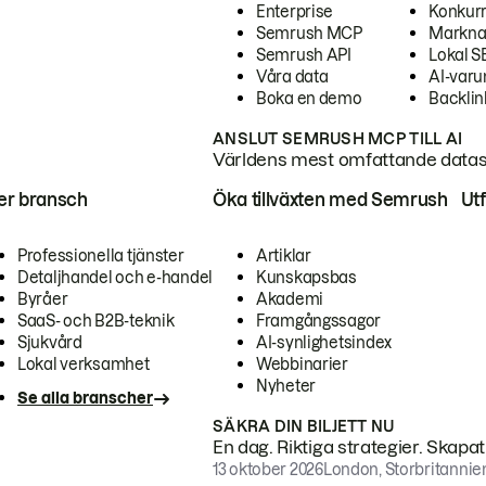
Enterprise
Konkur
Semrush MCP
Markna
Semrush API
Lokal 
Våra data
AI-var
Boka en demo
Backlin
ANSLUT SEMRUSH MCP TILL AI
Världens mest omfattande dataset
ter bransch
Öka tillväxten med Semrush
Ut
Professionella tjänster
Artiklar
Detaljhandel och e-handel
Kunskapsbas
Byråer
Akademi
SaaS- och B2B-teknik
Framgångssagor
Sjukvård
AI-synlighetsindex
Lokal verksamhet
Webbinarier
Nyheter
Se alla branscher
SÄKRA DIN BILJETT NU
En dag. Riktiga strategier. Skapa
13 oktober 2026
London, Storbritannie