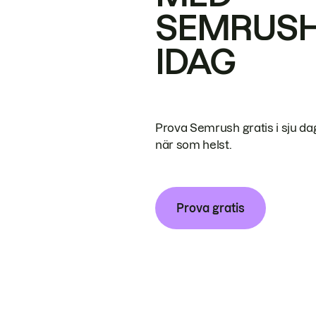
SEMRUS
IDAG
Prova Semrush gratis i sju da
när som helst.
Prova gratis