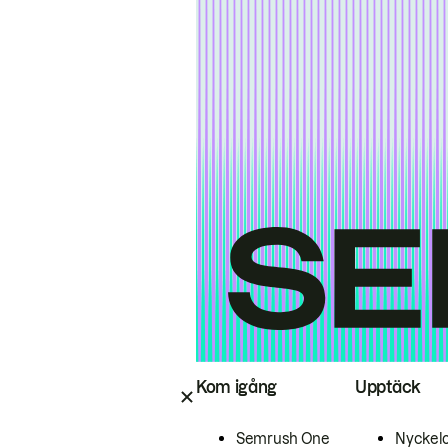
Kom igång
Upptäck
Semrush One
Nyckel