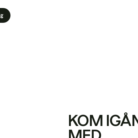
ig
KOM IGÅ
MED