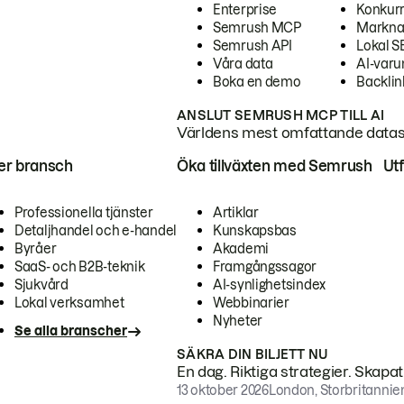
Enterprise
Konkur
Semrush MCP
Markna
Semrush API
Lokal 
Våra data
AI-var
Boka en demo
Backlin
ANSLUT SEMRUSH MCP TILL AI
Världens mest omfattande dataset
ter bransch
Öka tillväxten med Semrush
Ut
Professionella tjänster
Artiklar
Detaljhandel och e-handel
Kunskapsbas
Byråer
Akademi
SaaS- och B2B-teknik
Framgångssagor
Sjukvård
AI-synlighetsindex
Lokal verksamhet
Webbinarier
Nyheter
Se alla branscher
SÄKRA DIN BILJETT NU
En dag. Riktiga strategier. Skapa
13 oktober 2026
London, Storbritannie