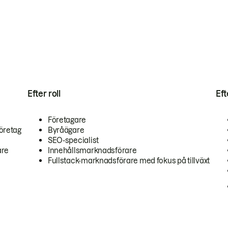
Efter roll
Ef
Företagare
öretag
Byråägare
SEO-specialist
are
Innehållsmarknadsförare
Fullstack-marknadsförare med fokus på tillväxt