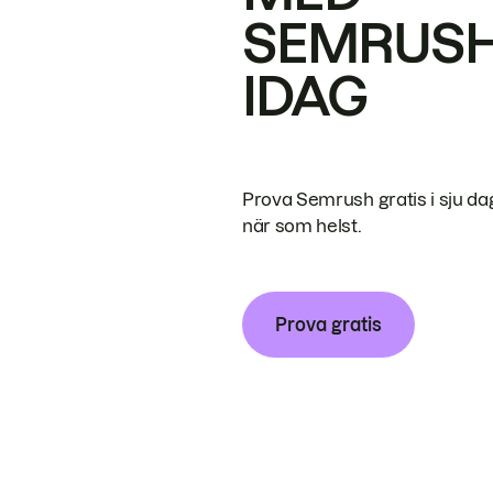
SEMRUS
IDAG
Prova Semrush gratis i sju da
när som helst.
Prova gratis