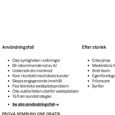
Användningsfall
Efter storlek
Öka synligheten i sökningar
Enterprise
Bli rekommenderad av AI
Medelstora f
Undersök din marknad
Små team
Kom i kontakt med lokala kunder
Egenföretag
Skapa engagerande innehåll
Frilansare
Fixa tekniska webbplatsproblem
Byråer
Öka auktoriteten utanför webbplatsen
Ta fram kundstrategier
Se alla användningsfall
PROVA SEMRUSH ONE GRATIS