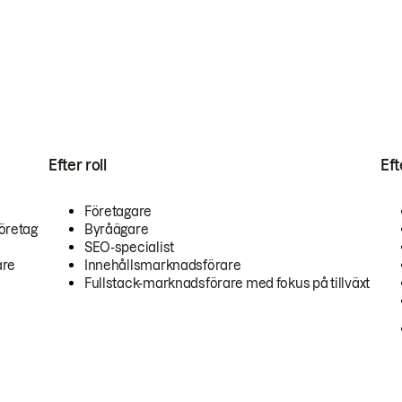
Efter roll
Ef
Företagare
öretag
Byråägare
SEO-specialist
are
Innehållsmarknadsförare
Fullstack-marknadsförare med fokus på tillväxt