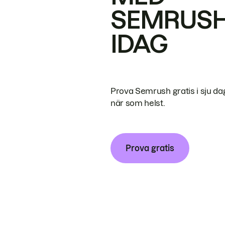
SEMRUS
IDAG
Prova Semrush gratis i sju da
när som helst.
Prova gratis