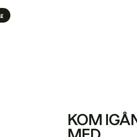
ig
KOM IGÅ
MED