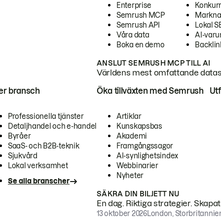
Enterprise
Konkur
Semrush MCP
Markna
Semrush API
Lokal 
Våra data
AI-var
Boka en demo
Backlin
ANSLUT SEMRUSH MCP TILL AI
Världens mest omfattande dataset
ter bransch
Öka tillväxten med Semrush
Ut
Professionella tjänster
Artiklar
Detaljhandel och e-handel
Kunskapsbas
Byråer
Akademi
SaaS- och B2B-teknik
Framgångssagor
Sjukvård
AI-synlighetsindex
Lokal verksamhet
Webbinarier
Nyheter
Se alla branscher
SÄKRA DIN BILJETT NU
En dag. Riktiga strategier. Skapa
13 oktober 2026
London, Storbritannie