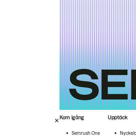
Kom igång
Upptäck
Semrush One
Nyckel