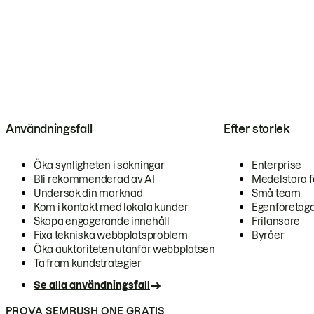
Användningsfall
Efter storlek
Öka synligheten i sökningar
Enterprise
Bli rekommenderad av AI
Medelstora f
Undersök din marknad
Små team
Kom i kontakt med lokala kunder
Egenföretag
Skapa engagerande innehåll
Frilansare
Fixa tekniska webbplatsproblem
Byråer
Öka auktoriteten utanför webbplatsen
Ta fram kundstrategier
Se alla användningsfall
PROVA SEMRUSH ONE GRATIS