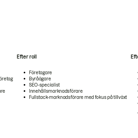
Efter roll
Ef
Företagare
öretag
Byråägare
SEO-specialist
are
Innehållsmarknadsförare
Fullstack-marknadsförare med fokus på tillväxt