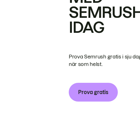
SEMRUS
IDAG
Prova Semrush gratis i sju da
när som helst.
Prova gratis