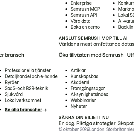
Enterprise
Konkur
Semrush MCP
Markna
Semrush API
Lokal 
Våra data
AI-var
Boka en demo
Backlin
ANSLUT SEMRUSH MCP TILL AI
Världens mest omfattande dataset
ter bransch
Öka tillväxten med Semrush
Ut
Professionella tjänster
Artiklar
Detaljhandel och e-handel
Kunskapsbas
Byråer
Akademi
SaaS- och B2B-teknik
Framgångssagor
Sjukvård
AI-synlighetsindex
Lokal verksamhet
Webbinarier
Nyheter
Se alla branscher
SÄKRA DIN BILJETT NU
En dag. Riktiga strategier. Skapa
13 oktober 2026
London, Storbritannie