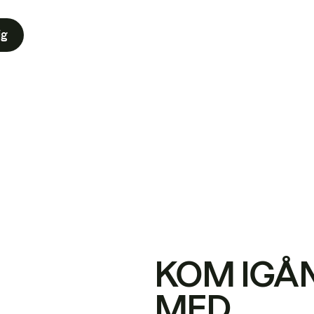
ig
KOM IGÅ
MED