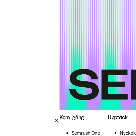
Kom igång
Upptäck
Semrush One
Nyckel