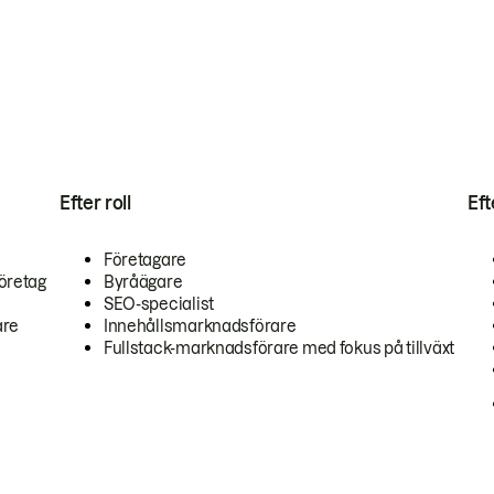
Efter roll
Ef
Företagare
öretag
Byråägare
SEO-specialist
are
Innehållsmarknadsförare
Fullstack-marknadsförare med fokus på tillväxt