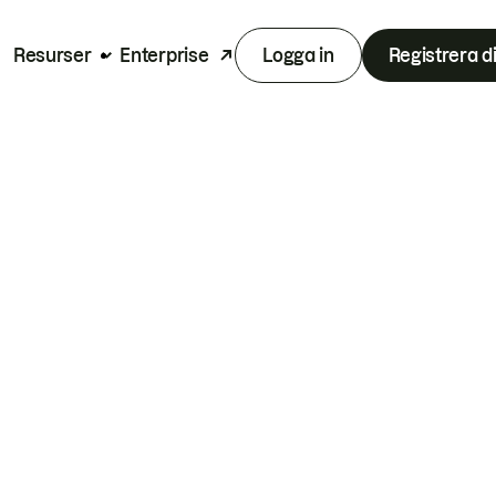
Resurser
Enterprise
Logga in
Registrera d