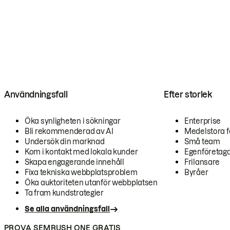
Användningsfall
Efter storlek
Öka synligheten i sökningar
Enterprise
Bli rekommenderad av AI
Medelstora f
Undersök din marknad
Små team
Kom i kontakt med lokala kunder
Egenföretag
Skapa engagerande innehåll
Frilansare
Fixa tekniska webbplatsproblem
Byråer
Öka auktoriteten utanför webbplatsen
Ta fram kundstrategier
Se alla användningsfall
PROVA SEMRUSH ONE GRATIS