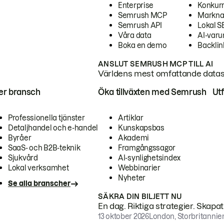
Enterprise
Konkur
Semrush MCP
Markna
Semrush API
Lokal 
Våra data
AI-var
Boka en demo
Backlin
ANSLUT SEMRUSH MCP TILL AI
Världens mest omfattande dataset
ter bransch
Öka tillväxten med Semrush
Ut
Professionella tjänster
Artiklar
Detaljhandel och e-handel
Kunskapsbas
Byråer
Akademi
SaaS- och B2B-teknik
Framgångssagor
Sjukvård
AI-synlighetsindex
Lokal verksamhet
Webbinarier
Nyheter
Se alla branscher
SÄKRA DIN BILJETT NU
En dag. Riktiga strategier. Skapa
13 oktober 2026
London, Storbritannie