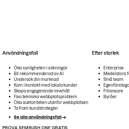
Användningsfall
Efter storlek
Öka synligheten i sökningar
Enterprise
Bli rekommenderad av AI
Medelstora f
Undersök din marknad
Små team
Kom i kontakt med lokala kunder
Egenföretag
Skapa engagerande innehåll
Frilansare
Fixa tekniska webbplatsproblem
Byråer
Öka auktoriteten utanför webbplatsen
Ta fram kundstrategier
Se alla användningsfall
PROVA SEMRUSH ONE GRATIS