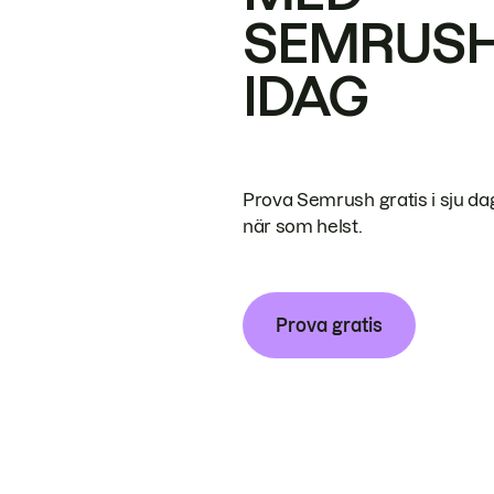
SEMRUS
IDAG
Prova Semrush gratis i sju da
när som helst.
Prova gratis