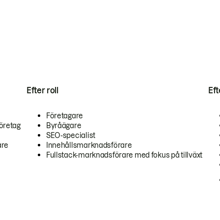
Efter roll
Ef
Företagare
öretag
Byråägare
SEO-specialist
are
Innehållsmarknadsförare
Fullstack-marknadsförare med fokus på tillväxt