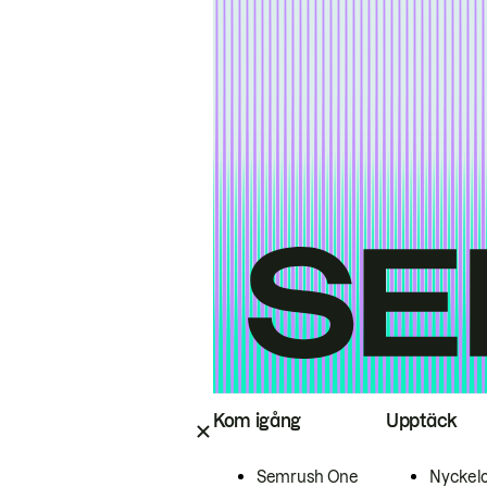
Kom igång
Upptäck
Semrush One
Nyckel