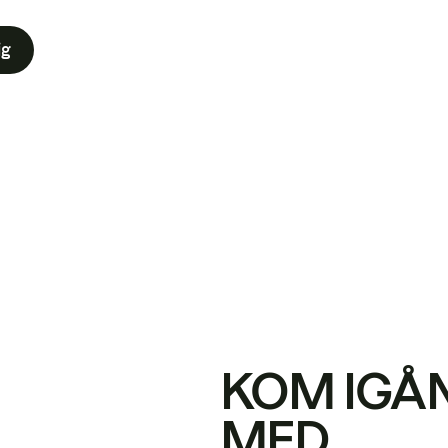
ig
KOM IGÅ
MED