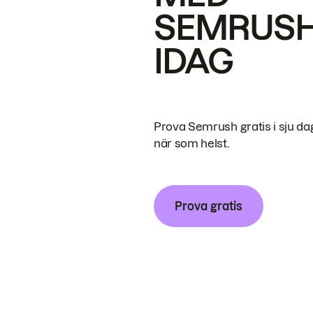
SEMRUS
IDAG
Prova Semrush gratis i sju da
när som helst.
Prova gratis