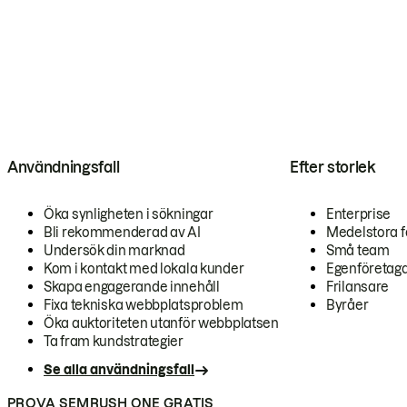
Användningsfall
Efter storlek
Öka synligheten i sökningar
Enterprise
Bli rekommenderad av AI
Medelstora f
Undersök din marknad
Små team
Kom i kontakt med lokala kunder
Egenföretag
Skapa engagerande innehåll
Frilansare
Fixa tekniska webbplatsproblem
Byråer
Öka auktoriteten utanför webbplatsen
Ta fram kundstrategier
Se alla användningsfall
PROVA SEMRUSH ONE GRATIS