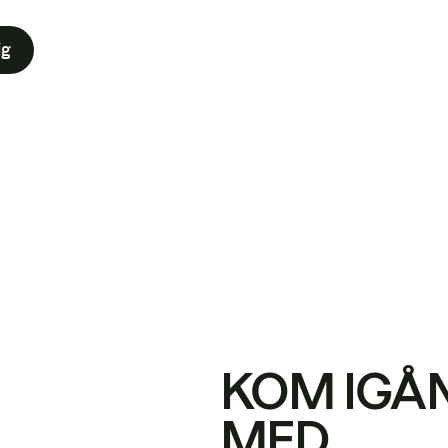
ig
KOM IGÅ
MED