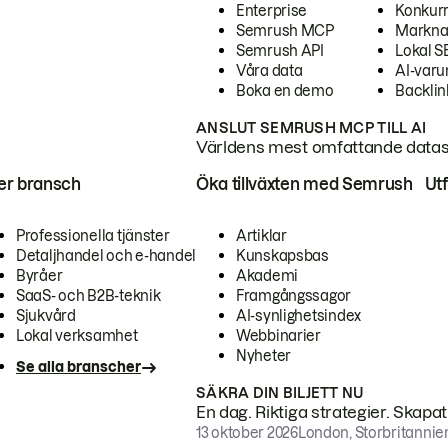
Enterprise
Konkur
Semrush MCP
Markna
Semrush API
Lokal 
Våra data
AI-var
Boka en demo
Backlin
ANSLUT SEMRUSH MCP TILL AI
Världens mest omfattande dataset
ter bransch
Öka tillväxten med Semrush
Ut
Professionella tjänster
Artiklar
Detaljhandel och e-handel
Kunskapsbas
Byråer
Akademi
SaaS- och B2B-teknik
Framgångssagor
Sjukvård
AI-synlighetsindex
Lokal verksamhet
Webbinarier
Nyheter
Se alla branscher
SÄKRA DIN BILJETT NU
En dag. Riktiga strategier. Skapa
13 oktober 2026
London, Storbritannie