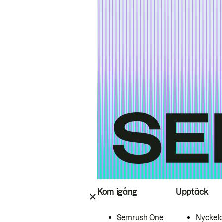
Kom igång
Upptäck
Semrush One
Nyckel