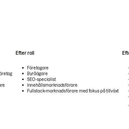
Efter roll
Ef
Företagare
öretag
Byråägare
SEO-specialist
are
Innehållsmarknadsförare
Fullstack-marknadsförare med fokus på tillväxt