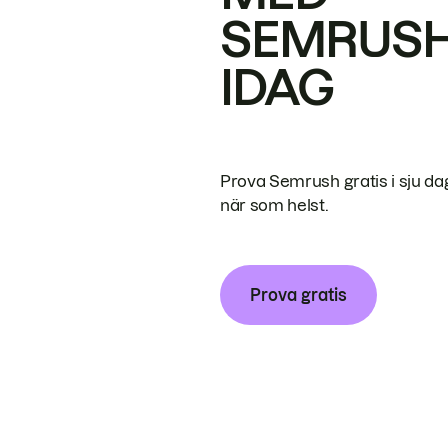
SEMRUS
IDAG
Prova Semrush gratis i sju da
när som helst.
Prova gratis