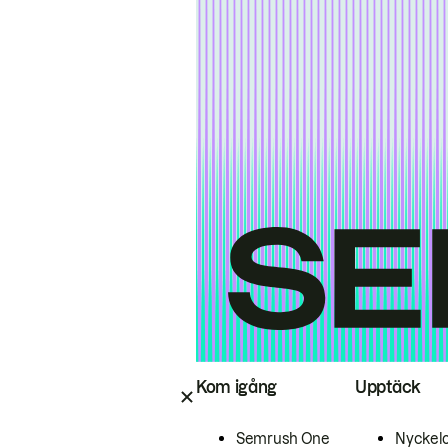
Kom igång
Upptäck
Semrush One
Nyckel