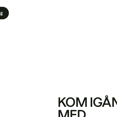
ig
KOM IGÅ
MED