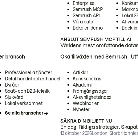
Enterprise
Konkur
Semrush MCP
Markna
Semrush API
Lokal 
Våra data
AI-var
Boka en demo
Backlin
ANSLUT SEMRUSH MCP TILL AI
Världens mest omfattande dataset
ter bransch
Öka tillväxten med Semrush
Ut
Professionella tjänster
Artiklar
Detaljhandel och e-handel
Kunskapsbas
Byråer
Akademi
SaaS- och B2B-teknik
Framgångssagor
Sjukvård
AI-synlighetsindex
Lokal verksamhet
Webbinarier
Nyheter
Se alla branscher
SÄKRA DIN BILJETT NU
En dag. Riktiga strategier. Skapa
13 oktober 2026
London, Storbritannie