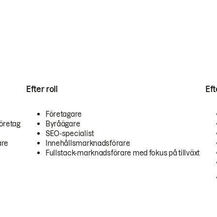
Efter roll
Ef
Företagare
öretag
Byråägare
SEO-specialist
are
Innehållsmarknadsförare
Fullstack-marknadsförare med fokus på tillväxt