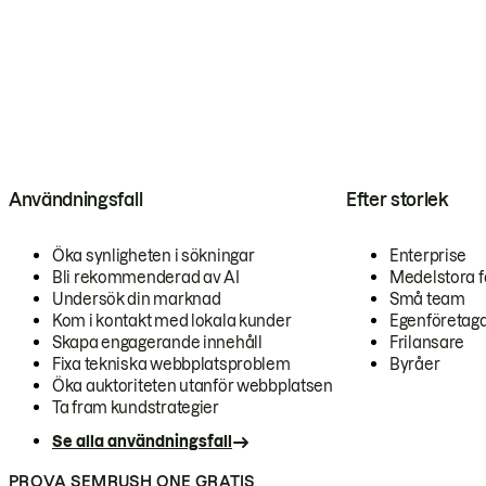
Användningsfall
Efter storlek
Öka synligheten i sökningar
Enterprise
Bli rekommenderad av AI
Medelstora f
Undersök din marknad
Små team
Kom i kontakt med lokala kunder
Egenföretag
Skapa engagerande innehåll
Frilansare
Fixa tekniska webbplatsproblem
Byråer
Öka auktoriteten utanför webbplatsen
Ta fram kundstrategier
Se alla användningsfall
PROVA SEMRUSH ONE GRATIS