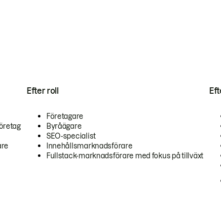
Efter roll
Ef
Företagare
öretag
Byråägare
SEO-specialist
are
Innehållsmarknadsförare
Fullstack-marknadsförare med fokus på tillväxt