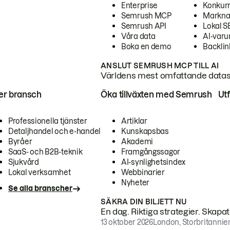
Enterprise
Konkur
Semrush MCP
Markna
Semrush API
Lokal 
Våra data
AI-var
Boka en demo
Backlin
ANSLUT SEMRUSH MCP TILL AI
Världens mest omfattande dataset
ter bransch
Öka tillväxten med Semrush
Ut
Professionella tjänster
Artiklar
Detaljhandel och e-handel
Kunskapsbas
Byråer
Akademi
SaaS- och B2B-teknik
Framgångssagor
Sjukvård
AI-synlighetsindex
Lokal verksamhet
Webbinarier
Nyheter
Se alla branscher
SÄKRA DIN BILJETT NU
En dag. Riktiga strategier. Skapa
13 oktober 2026
London, Storbritannie