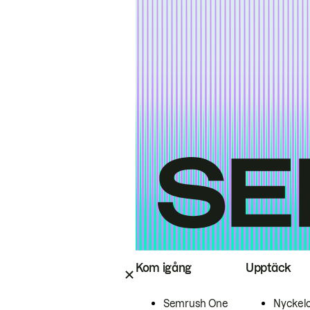
Kom igång
Upptäck
Semrush One
Nyckel