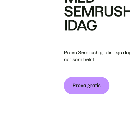
SEMRUS
IDAG
Prova Semrush gratis i sju da
när som helst.
Prova gratis