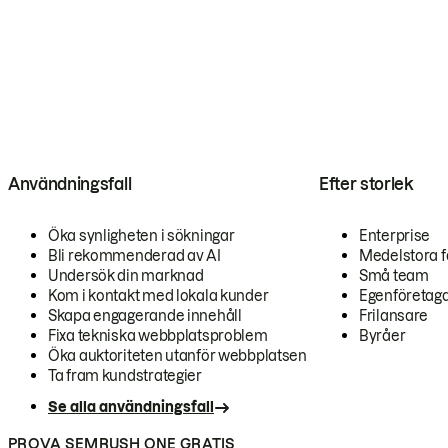
Användningsfall
Efter storlek
Öka synligheten i sökningar
Enterprise
Bli rekommenderad av AI
Medelstora f
Undersök din marknad
Små team
Kom i kontakt med lokala kunder
Egenföretag
Skapa engagerande innehåll
Frilansare
Fixa tekniska webbplatsproblem
Byråer
Öka auktoriteten utanför webbplatsen
Ta fram kundstrategier
Se alla användningsfall
PROVA SEMRUSH ONE GRATIS