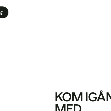
ig
KOM IGÅ
MED