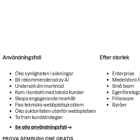
Användningsfall
Efter storlek
Öka synligheten i sökningar
Enterprise
Bli rekommenderad av AI
Medelstora f
Undersök din marknad
Små team
Kom i kontakt med lokala kunder
Egenföretag
Skapa engagerande innehåll
Frilansare
Fixa tekniska webbplatsproblem
Byråer
Öka auktoriteten utanför webbplatsen
Ta fram kundstrategier
Se alla användningsfall
PROVA SEMRUSH ONE GRATIS