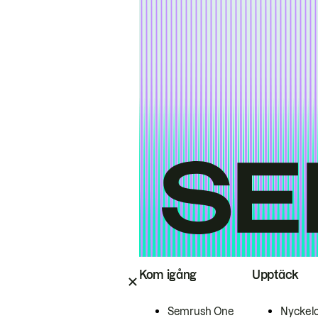
Kom igång
Upptäck
Semrush One
Nyckel