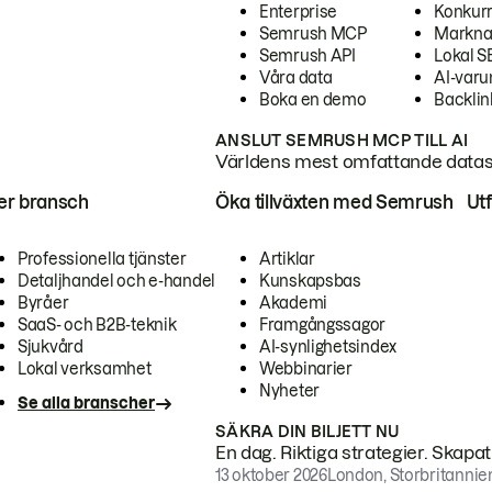
Enterprise
Konkur
Semrush MCP
Markna
Semrush API
Lokal 
Våra data
AI-var
Boka en demo
Backlin
ANSLUT SEMRUSH MCP TILL AI
Världens mest omfattande dataset
ter bransch
Öka tillväxten med Semrush
Ut
Professionella tjänster
Artiklar
Detaljhandel och e-handel
Kunskapsbas
Byråer
Akademi
SaaS- och B2B-teknik
Framgångssagor
Sjukvård
AI-synlighetsindex
Lokal verksamhet
Webbinarier
Nyheter
Se alla branscher
SÄKRA DIN BILJETT NU
En dag. Riktiga strategier. Skapa
13 oktober 2026
London, Storbritannie