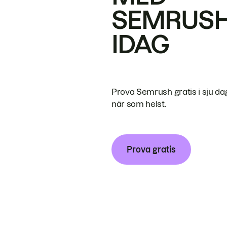
SEMRUS
IDAG
Prova Semrush gratis i sju da
när som helst.
Prova gratis