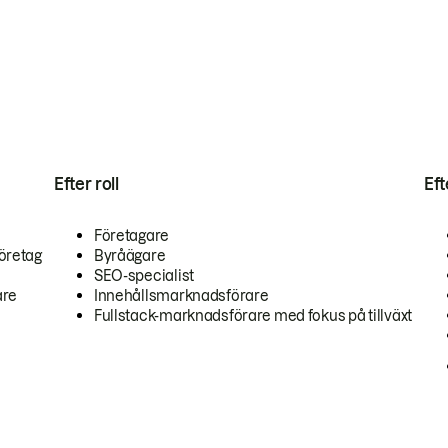
Efter roll
Ef
Företagare
öretag
Byråägare
SEO-specialist
are
Innehållsmarknadsförare
Fullstack-marknadsförare med fokus på tillväxt