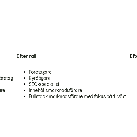
Efter roll
Ef
Företagare
öretag
Byråägare
SEO-specialist
are
Innehållsmarknadsförare
Fullstack-marknadsförare med fokus på tillväxt