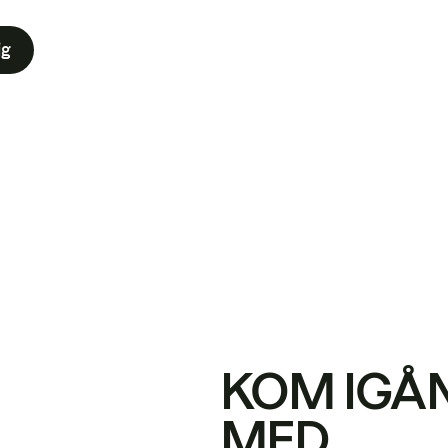
ig
KOM IGÅ
MED