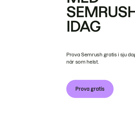
SEMRUS
IDAG
Prova Semrush gratis i sju da
när som helst.
Prova gratis