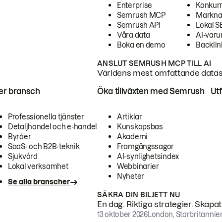
Enterprise
Konkur
Semrush MCP
Markna
Semrush API
Lokal 
Våra data
AI-var
Boka en demo
Backlin
ANSLUT SEMRUSH MCP TILL AI
Världens mest omfattande dataset
ter bransch
Öka tillväxten med Semrush
Ut
Professionella tjänster
Artiklar
Detaljhandel och e-handel
Kunskapsbas
Byråer
Akademi
SaaS- och B2B-teknik
Framgångssagor
Sjukvård
AI-synlighetsindex
Lokal verksamhet
Webbinarier
Nyheter
Se alla branscher
SÄKRA DIN BILJETT NU
En dag. Riktiga strategier. Skapa
13 oktober 2026
London, Storbritannie