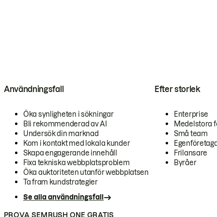
Användningsfall
Efter storlek
Öka synligheten i sökningar
Enterprise
Bli rekommenderad av AI
Medelstora f
Undersök din marknad
Små team
Kom i kontakt med lokala kunder
Egenföretag
Skapa engagerande innehåll
Frilansare
Fixa tekniska webbplatsproblem
Byråer
Öka auktoriteten utanför webbplatsen
Ta fram kundstrategier
Se alla användningsfall
PROVA SEMRUSH ONE GRATIS