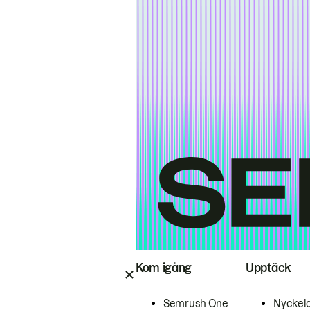
Kom igång
Upptäck
Semrush One
Nyckel