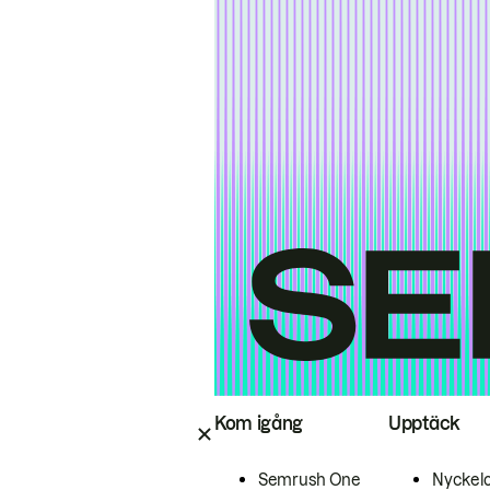
Kom igång
Upptäck
Semrush One
Nyckel