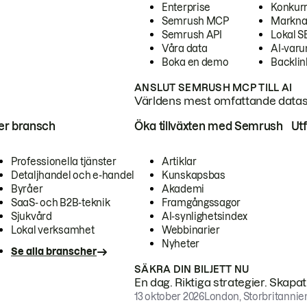
Enterprise
Konkur
Semrush MCP
Markna
Semrush API
Lokal 
Våra data
AI-var
Boka en demo
Backlin
ANSLUT SEMRUSH MCP TILL AI
Världens mest omfattande dataset
ter bransch
Öka tillväxten med Semrush
Ut
Professionella tjänster
Artiklar
Detaljhandel och e-handel
Kunskapsbas
Byråer
Akademi
SaaS- och B2B-teknik
Framgångssagor
Sjukvård
AI-synlighetsindex
Lokal verksamhet
Webbinarier
Nyheter
Se alla branscher
SÄKRA DIN BILJETT NU
En dag. Riktiga strategier. Skapa
13 oktober 2026
London, Storbritannie