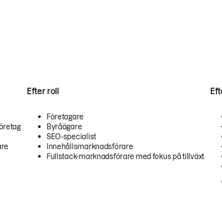
Efter roll
Ef
Företagare
öretag
Byråägare
SEO-specialist
are
Innehållsmarknadsförare
Fullstack-marknadsförare med fokus på tillväxt