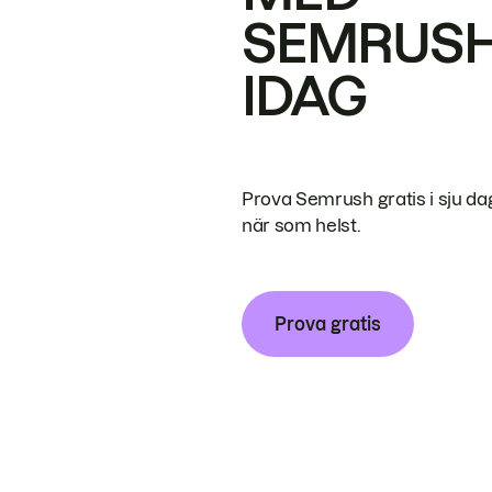
SEMRUS
IDAG
Prova Semrush gratis i sju da
när som helst.
Prova gratis