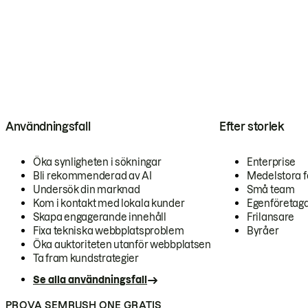
Användningsfall
Efter storlek
Öka synligheten i sökningar
Enterprise
Bli rekommenderad av AI
Medelstora f
Undersök din marknad
Små team
Kom i kontakt med lokala kunder
Egenföretag
Skapa engagerande innehåll
Frilansare
Fixa tekniska webbplatsproblem
Byråer
Öka auktoriteten utanför webbplatsen
Ta fram kundstrategier
Se alla användningsfall
PROVA SEMRUSH ONE GRATIS