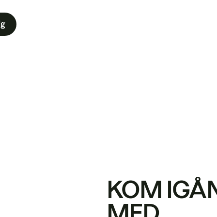
ig
KOM IGÅ
MED