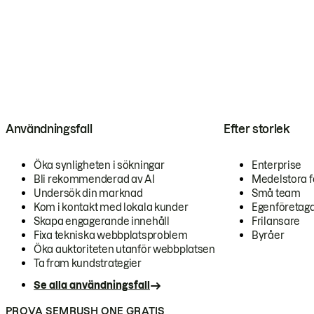
Användningsfall
Efter storlek
Öka synligheten i sökningar
Enterprise
Bli rekommenderad av AI
Medelstora f
Undersök din marknad
Små team
Kom i kontakt med lokala kunder
Egenföretag
Skapa engagerande innehåll
Frilansare
Fixa tekniska webbplatsproblem
Byråer
Öka auktoriteten utanför webbplatsen
Ta fram kundstrategier
Se alla användningsfall
PROVA SEMRUSH ONE GRATIS