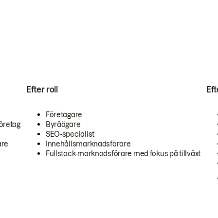
Efter roll
Ef
Företagare
öretag
Byråägare
SEO-specialist
are
Innehållsmarknadsförare
Fullstack-marknadsförare med fokus på tillväxt