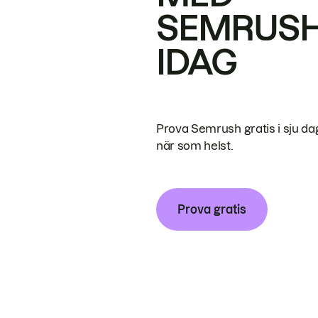
SEMRUS
IDAG
Prova Semrush gratis i sju da
när som helst.
Prova gratis