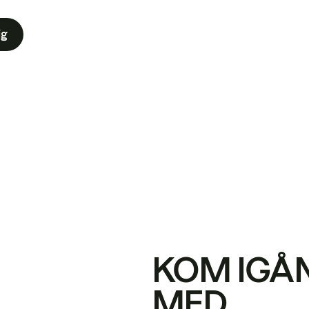
ig
KOM IGÅ
MED