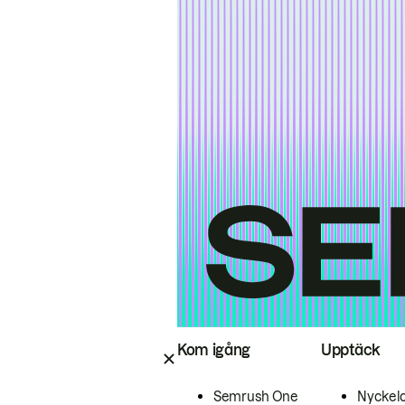
Kom igång
Upptäck
Semrush One
Nyckel