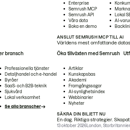
Enterprise
Konkur
Semrush MCP
Markna
Semrush API
Lokal 
Våra data
AI-var
Boka en demo
Backlin
ANSLUT SEMRUSH MCP TILL AI
Världens mest omfattande dataset
ter bransch
Öka tillväxten med Semrush
Ut
Professionella tjänster
Artiklar
Detaljhandel och e-handel
Kunskapsbas
Byråer
Akademi
SaaS- och B2B-teknik
Framgångssagor
Sjukvård
AI-synlighetsindex
Lokal verksamhet
Webbinarier
Nyheter
Se alla branscher
SÄKRA DIN BILJETT NU
En dag. Riktiga strategier. Skapa
13 oktober 2026
London, Storbritannie