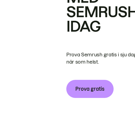
SEMRUS
IDAG
Prova Semrush gratis i sju da
när som helst.
Prova gratis