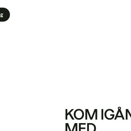
ig
KOM IGÅ
MED