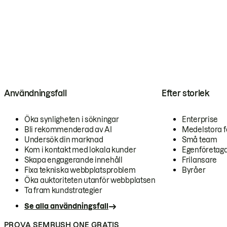
Användningsfall
Efter storlek
Öka synligheten i sökningar
Enterprise
Bli rekommenderad av AI
Medelstora f
Undersök din marknad
Små team
Kom i kontakt med lokala kunder
Egenföretag
Skapa engagerande innehåll
Frilansare
Fixa tekniska webbplatsproblem
Byråer
Öka auktoriteten utanför webbplatsen
Ta fram kundstrategier
Se alla användningsfall
PROVA SEMRUSH ONE GRATIS