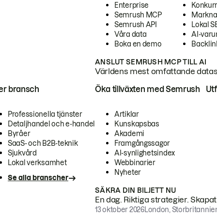
Enterprise
Konkur
Semrush MCP
Markna
Semrush API
Lokal 
Våra data
AI-var
Boka en demo
Backlin
ANSLUT SEMRUSH MCP TILL AI
Världens mest omfattande dataset
ter bransch
Öka tillväxten med Semrush
Ut
Professionella tjänster
Artiklar
Detaljhandel och e-handel
Kunskapsbas
Byråer
Akademi
SaaS- och B2B-teknik
Framgångssagor
Sjukvård
AI-synlighetsindex
Lokal verksamhet
Webbinarier
Nyheter
Se alla branscher
SÄKRA DIN BILJETT NU
En dag. Riktiga strategier. Skapa
13 oktober 2026
London, Storbritannie