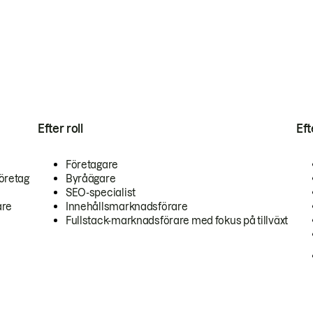
Efter roll
Ef
Företagare
öretag
Byråägare
SEO-specialist
are
Innehållsmarknadsförare
Fullstack-marknadsförare med fokus på tillväxt