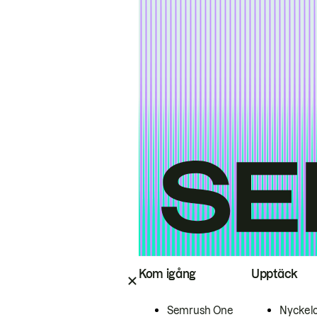
Kom igång
Upptäck
Semrush One
Nyckel