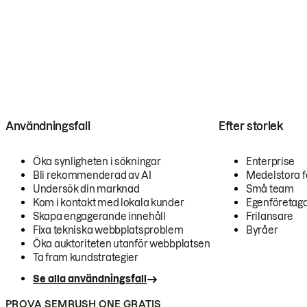
Användningsfall
Efter storlek
Öka synligheten i sökningar
Enterprise
Bli rekommenderad av AI
Medelstora f
Undersök din marknad
Små team
Kom i kontakt med lokala kunder
Egenföretag
Skapa engagerande innehåll
Frilansare
Fixa tekniska webbplatsproblem
Byråer
Öka auktoriteten utanför webbplatsen
Ta fram kundstrategier
Se alla användningsfall
PROVA SEMRUSH ONE GRATIS