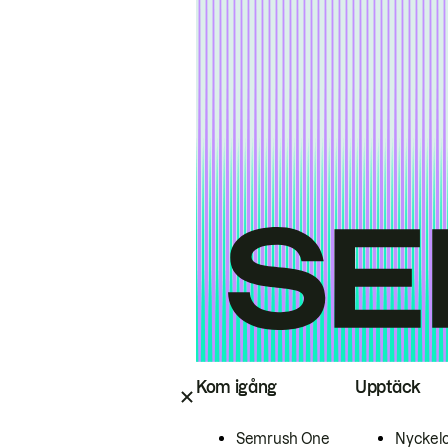
Kom igång
Upptäck
Semrush One
Nyckel