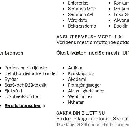
Enterprise
Konkur
Semrush MCP
Markna
Semrush API
Lokal 
Våra data
AI-var
Boka en demo
Backlin
ANSLUT SEMRUSH MCP TILL AI
Världens mest omfattande dataset
ter bransch
Öka tillväxten med Semrush
Ut
Professionella tjänster
Artiklar
Detaljhandel och e-handel
Kunskapsbas
Byråer
Akademi
SaaS- och B2B-teknik
Framgångssagor
Sjukvård
AI-synlighetsindex
Lokal verksamhet
Webbinarier
Nyheter
Se alla branscher
SÄKRA DIN BILJETT NU
En dag. Riktiga strategier. Skapa
13 oktober 2026
London, Storbritannie