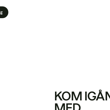
ig
KOM IGÅ
MED