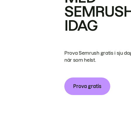
SEMRUS
IDAG
Prova Semrush gratis i sju da
när som helst.
Prova gratis