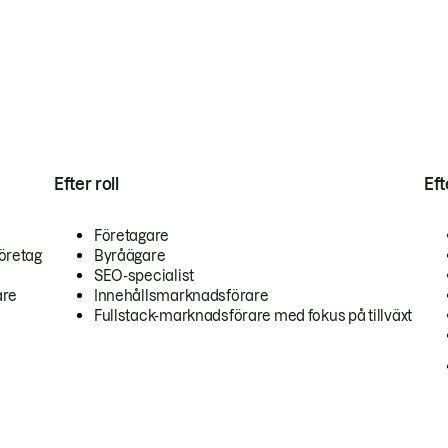
Efter roll
Ef
Företagare
öretag
Byråägare
SEO-specialist
are
Innehållsmarknadsförare
Fullstack-marknadsförare med fokus på tillväxt