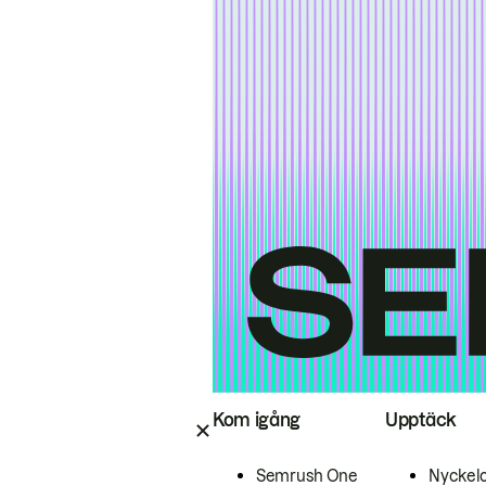
Kom igång
Upptäck
Semrush One
Nyckel