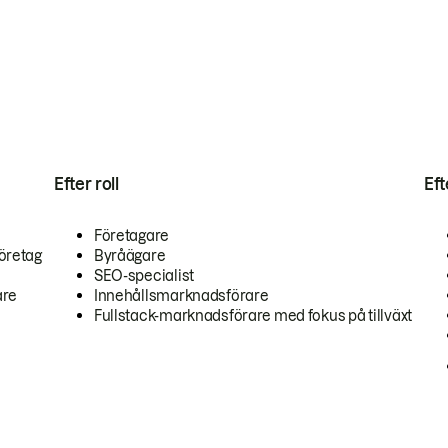
Efter roll
Ef
Företagare
öretag
Byråägare
SEO-specialist
are
Innehållsmarknadsförare
Fullstack-marknadsförare med fokus på tillväxt