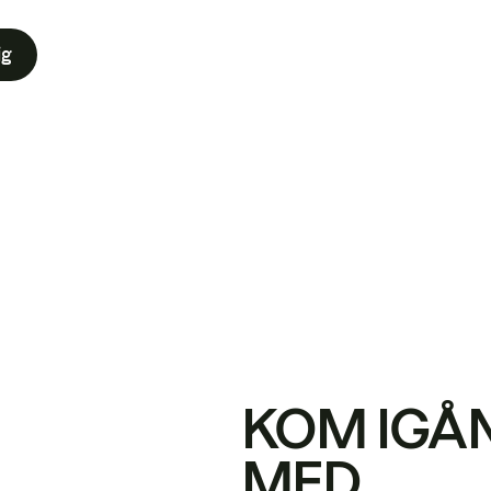
ig
KOM IGÅ
MED