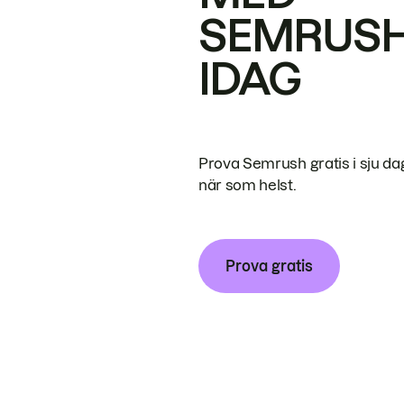
SEMRUS
IDAG
Prova Semrush gratis i sju da
när som helst.
Prova gratis