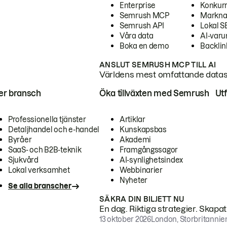
Enterprise
Konkur
Semrush MCP
Markna
Semrush API
Lokal 
Våra data
AI-var
Boka en demo
Backlin
ANSLUT SEMRUSH MCP TILL AI
Världens mest omfattande dataset
ter bransch
Öka tillväxten med Semrush
Ut
Professionella tjänster
Artiklar
Detaljhandel och e-handel
Kunskapsbas
Byråer
Akademi
SaaS- och B2B-teknik
Framgångssagor
Sjukvård
AI-synlighetsindex
Lokal verksamhet
Webbinarier
Nyheter
Se alla branscher
SÄKRA DIN BILJETT NU
En dag. Riktiga strategier. Skapa
13 oktober 2026
London, Storbritannie