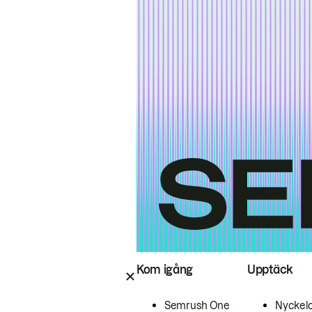
Kom igång
Upptäck
Semrush One
Nyckel