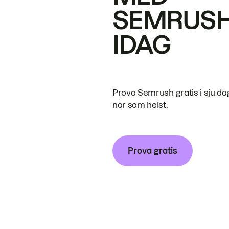
SEMRUS
IDAG
Prova Semrush gratis i sju da
när som helst.
Prova gratis