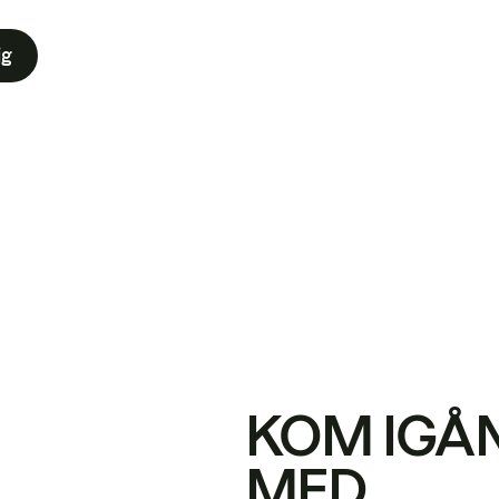
ig
KOM IGÅ
MED