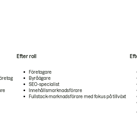
Efter roll
Ef
Företagare
öretag
Byråägare
SEO-specialist
are
Innehållsmarknadsförare
Fullstack-marknadsförare med fokus på tillväxt