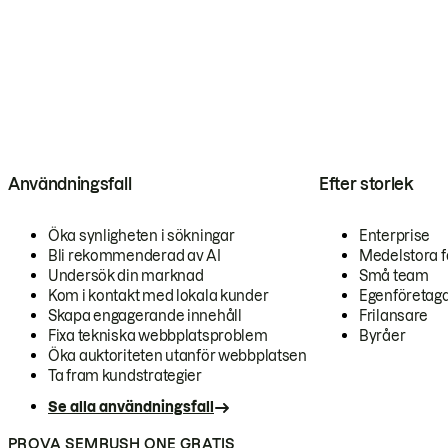
Användningsfall
Efter storlek
Öka synligheten i sökningar
Enterprise
Bli rekommenderad av AI
Medelstora f
Undersök din marknad
Små team
Kom i kontakt med lokala kunder
Egenföretag
Skapa engagerande innehåll
Frilansare
Fixa tekniska webbplatsproblem
Byråer
Öka auktoriteten utanför webbplatsen
Ta fram kundstrategier
Se alla användningsfall
PROVA SEMRUSH ONE GRATIS