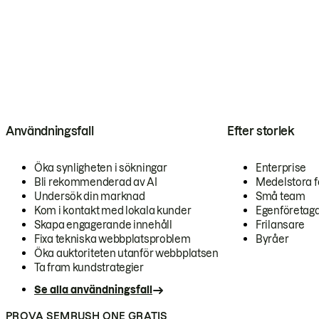
Användningsfall
Efter storlek
Öka synligheten i sökningar
Enterprise
Bli rekommenderad av AI
Medelstora f
Undersök din marknad
Små team
Kom i kontakt med lokala kunder
Egenföretag
Skapa engagerande innehåll
Frilansare
Fixa tekniska webbplatsproblem
Byråer
Öka auktoriteten utanför webbplatsen
Ta fram kundstrategier
Se alla användningsfall
PROVA SEMRUSH ONE GRATIS