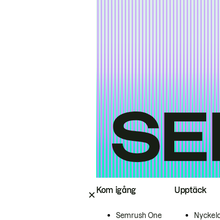
Kom igång
Upptäck
Semrush One
Nyckel