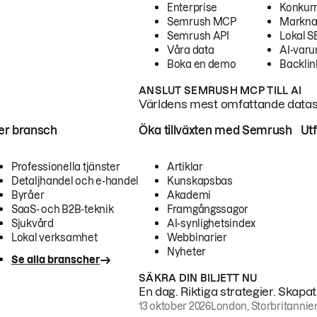
Enterprise
Konkur
Semrush MCP
Markna
Semrush API
Lokal 
Våra data
AI-var
Boka en demo
Backlin
ANSLUT SEMRUSH MCP TILL AI
Världens mest omfattande dataset
ter bransch
Öka tillväxten med Semrush
Ut
Professionella tjänster
Artiklar
Detaljhandel och e-handel
Kunskapsbas
Byråer
Akademi
SaaS- och B2B-teknik
Framgångssagor
Sjukvård
AI-synlighetsindex
Lokal verksamhet
Webbinarier
Nyheter
Se alla branscher
SÄKRA DIN BILJETT NU
En dag. Riktiga strategier. Skapa
13 oktober 2026
London, Storbritannie