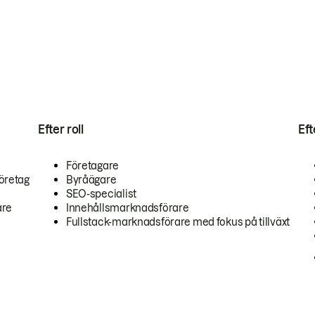
Efter roll
Ef
Företagare
öretag
Byråägare
SEO-specialist
are
Innehållsmarknadsförare
Fullstack-marknadsförare med fokus på tillväxt