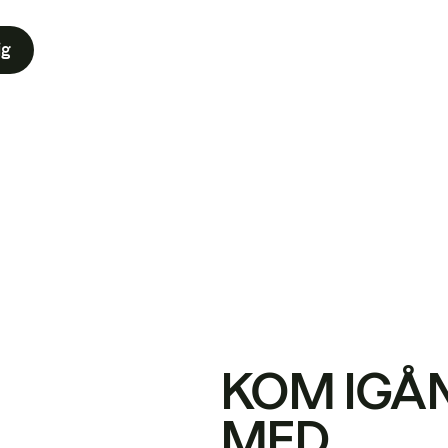
ig
KOM IGÅ
MED