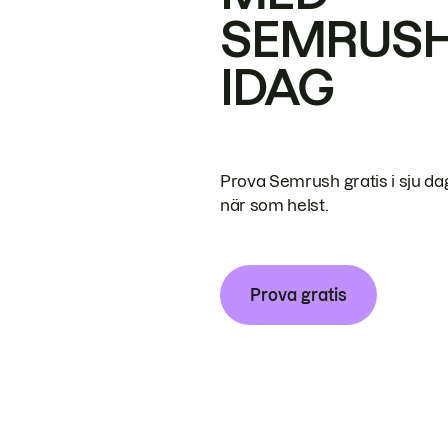
SEMRUS
IDAG
Prova Semrush gratis i sju da
när som helst.
Prova gratis