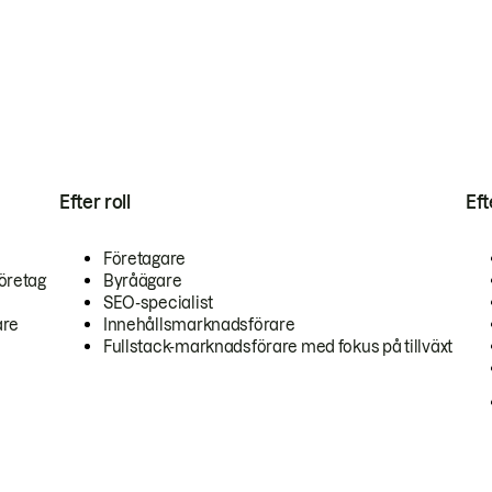
Efter roll
Ef
Företagare
öretag
Byråägare
SEO-specialist
are
Innehållsmarknadsförare
Fullstack-marknadsförare med fokus på tillväxt