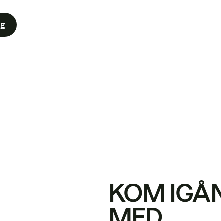
ig
KOM IGÅ
MED