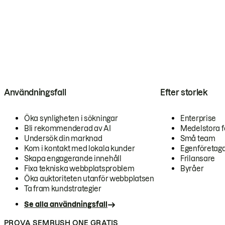
Användningsfall
Efter storlek
Öka synligheten i sökningar
Enterprise
Bli rekommenderad av AI
Medelstora f
Undersök din marknad
Små team
Kom i kontakt med lokala kunder
Egenföretag
Skapa engagerande innehåll
Frilansare
Fixa tekniska webbplatsproblem
Byråer
Öka auktoriteten utanför webbplatsen
Ta fram kundstrategier
Se alla användningsfall
PROVA SEMRUSH ONE GRATIS