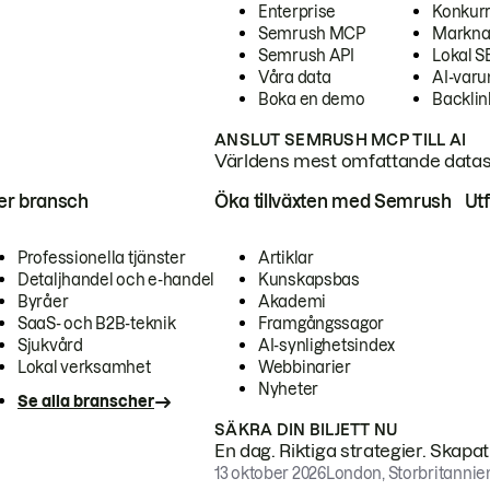
Enterprise
Konkur
Semrush MCP
Markna
Semrush API
Lokal 
Våra data
AI-var
Boka en demo
Backlin
ANSLUT SEMRUSH MCP TILL AI
Världens mest omfattande dataset
ter bransch
Öka tillväxten med Semrush
Ut
Professionella tjänster
Artiklar
Detaljhandel och e-handel
Kunskapsbas
Byråer
Akademi
SaaS- och B2B-teknik
Framgångssagor
Sjukvård
AI-synlighetsindex
Lokal verksamhet
Webbinarier
Nyheter
Se alla branscher
SÄKRA DIN BILJETT NU
En dag. Riktiga strategier. Skapa
13 oktober 2026
London, Storbritannie