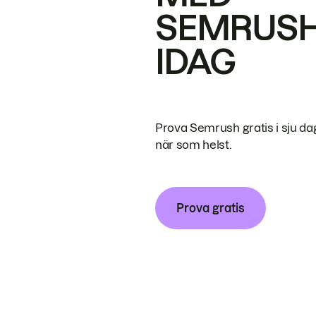
SEMRUS
IDAG
Prova Semrush gratis i sju da
när som helst.
Prova gratis