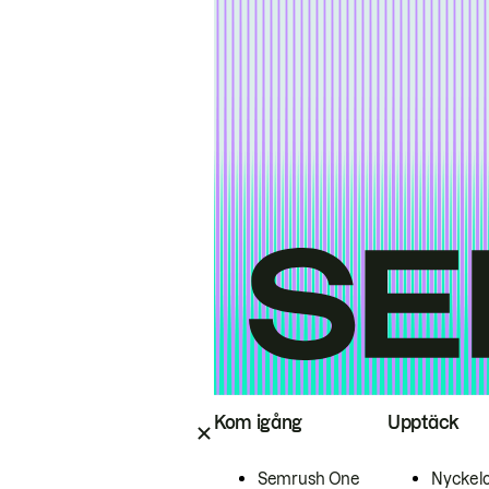
Kom igång
Upptäck
Semrush One
Nyckel