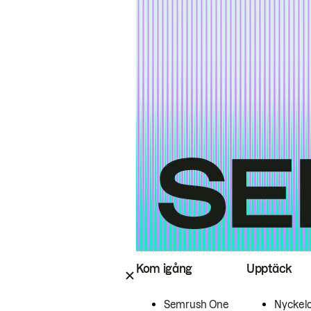
Kom igång
Upptäck
Semrush One
Nyckel