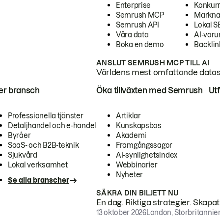
Enterprise
Konkur
Semrush MCP
Markna
Semrush API
Lokal 
Våra data
AI-var
Boka en demo
Backlin
ANSLUT SEMRUSH MCP TILL AI
Världens mest omfattande dataset
ter bransch
Öka tillväxten med Semrush
Ut
Professionella tjänster
Artiklar
Detaljhandel och e-handel
Kunskapsbas
Byråer
Akademi
SaaS- och B2B-teknik
Framgångssagor
Sjukvård
AI-synlighetsindex
Lokal verksamhet
Webbinarier
Nyheter
Se alla branscher
SÄKRA DIN BILJETT NU
En dag. Riktiga strategier. Skapa
13 oktober 2026
London, Storbritannie