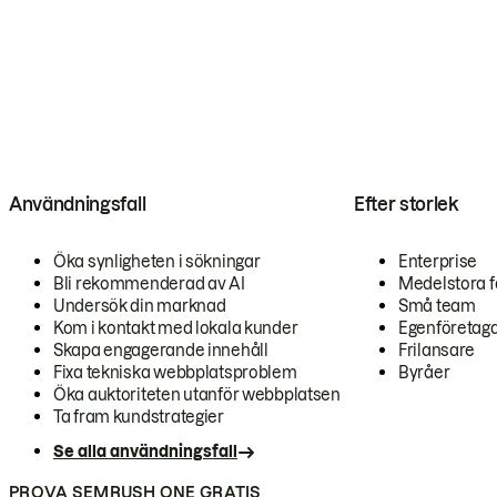
Användningsfall
Efter storlek
Öka synligheten i sökningar
Enterprise
Bli rekommenderad av AI
Medelstora f
Undersök din marknad
Små team
Kom i kontakt med lokala kunder
Egenföretag
Skapa engagerande innehåll
Frilansare
Fixa tekniska webbplatsproblem
Byråer
Öka auktoriteten utanför webbplatsen
Ta fram kundstrategier
Se alla användningsfall
PROVA SEMRUSH ONE GRATIS