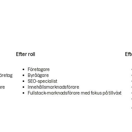
Efter roll
Ef
Företagare
öretag
Byråägare
SEO-specialist
are
Innehållsmarknadsförare
Fullstack-marknadsförare med fokus på tillväxt