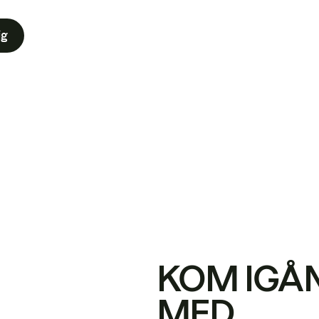
ig
KOM IGÅ
MED