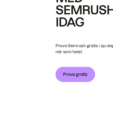
SEMRUS
IDAG
Prova Semrush gratis i sju da
när som helst.
Prova gratis