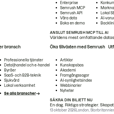
Enterprise
Konkur
Semrush MCP
Markna
Semrush API
Lokal 
Våra data
AI-var
Boka en demo
Backlin
ANSLUT SEMRUSH MCP TILL AI
Världens mest omfattande dataset
ter bransch
Öka tillväxten med Semrush
Ut
Professionella tjänster
Artiklar
Detaljhandel och e-handel
Kunskapsbas
Byråer
Akademi
SaaS- och B2B-teknik
Framgångssagor
Sjukvård
AI-synlighetsindex
Lokal verksamhet
Webbinarier
Nyheter
Se alla branscher
SÄKRA DIN BILJETT NU
En dag. Riktiga strategier. Skapa
13 oktober 2026
London, Storbritannie