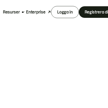
Resurser
Enterprise
Logga in
Registrera d