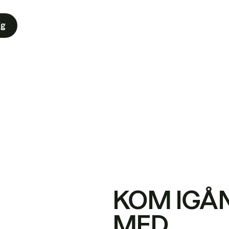
ig
KOM IGÅ
MED