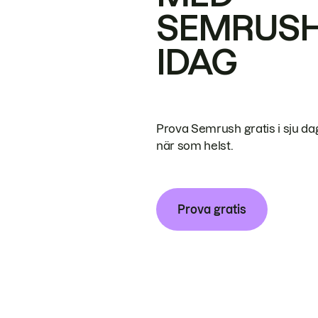
SEMRUS
IDAG
Prova Semrush gratis i sju da
när som helst.
Prova gratis