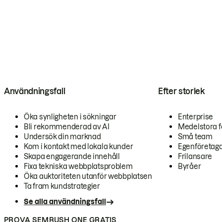
Användningsfall
Efter storlek
Öka synligheten i sökningar
Enterprise
Bli rekommenderad av AI
Medelstora f
Undersök din marknad
Små team
Kom i kontakt med lokala kunder
Egenföretag
Skapa engagerande innehåll
Frilansare
Fixa tekniska webbplatsproblem
Byråer
Öka auktoriteten utanför webbplatsen
Ta fram kundstrategier
Se alla användningsfall
PROVA SEMRUSH ONE GRATIS