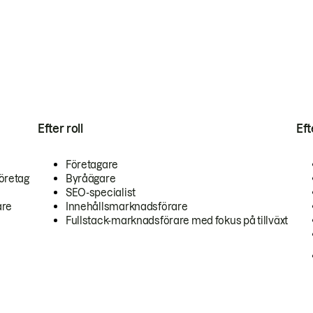
Efter roll
Ef
Företagare
öretag
Byråägare
SEO-specialist
are
Innehållsmarknadsförare
Fullstack-marknadsförare med fokus på tillväxt