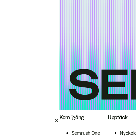
Kom igång
Upptäck
Semrush One
Nyckel