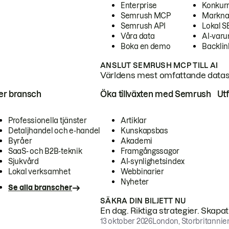
Enterprise
Konkur
Semrush MCP
Markna
Semrush API
Lokal 
Våra data
AI-var
Boka en demo
Backlin
ANSLUT SEMRUSH MCP TILL AI
Världens mest omfattande dataset
ter bransch
Öka tillväxten med Semrush
Ut
Professionella tjänster
Artiklar
Detaljhandel och e-handel
Kunskapsbas
Byråer
Akademi
SaaS- och B2B-teknik
Framgångssagor
Sjukvård
AI-synlighetsindex
Lokal verksamhet
Webbinarier
Nyheter
Se alla branscher
SÄKRA DIN BILJETT NU
En dag. Riktiga strategier. Skapa
13 oktober 2026
London, Storbritannie