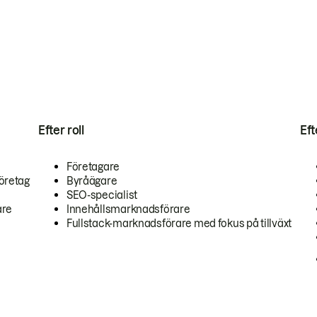
Efter roll
Ef
Företagare
öretag
Byråägare
SEO-specialist
are
Innehållsmarknadsförare
Fullstack-marknadsförare med fokus på tillväxt