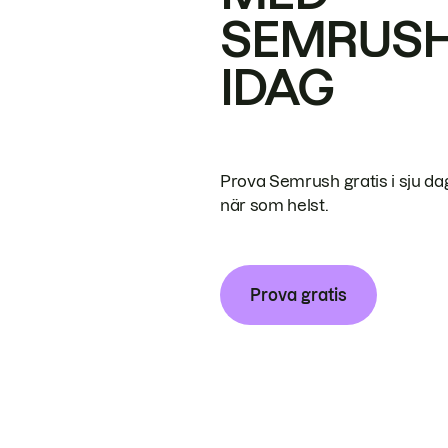
SEMRUS
IDAG
Prova Semrush gratis i sju da
när som helst.
Prova gratis