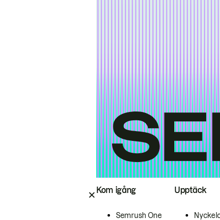
Kom igång
Upptäck
Semrush One
Nyckel