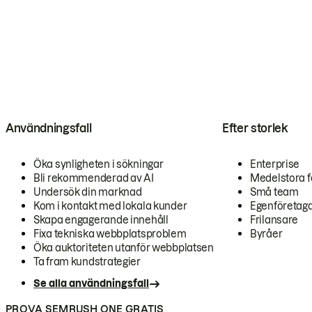
Användningsfall
Efter storlek
Öka synligheten i sökningar
Enterprise
Bli rekommenderad av AI
Medelstora f
Undersök din marknad
Små team
Kom i kontakt med lokala kunder
Egenföretag
Skapa engagerande innehåll
Frilansare
Fixa tekniska webbplatsproblem
Byråer
Öka auktoriteten utanför webbplatsen
Ta fram kundstrategier
Se alla användningsfall
PROVA SEMRUSH ONE GRATIS