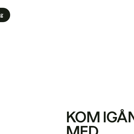
ig
KOM IGÅ
MED