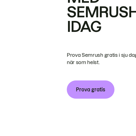
SEMRUS
IDAG
Prova Semrush gratis i sju da
när som helst.
Prova gratis