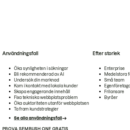
Användningsfall
Efter storlek
Öka synligheten i sökningar
Enterprise
Bli rekommenderad av AI
Medelstora f
Undersök din marknad
Små team
Kom i kontakt med lokala kunder
Egenföretag
Skapa engagerande innehåll
Frilansare
Fixa tekniska webbplatsproblem
Byråer
Öka auktoriteten utanför webbplatsen
Ta fram kundstrategier
Se alla användningsfall
PROVA SEMRUSH ONE GRATIS