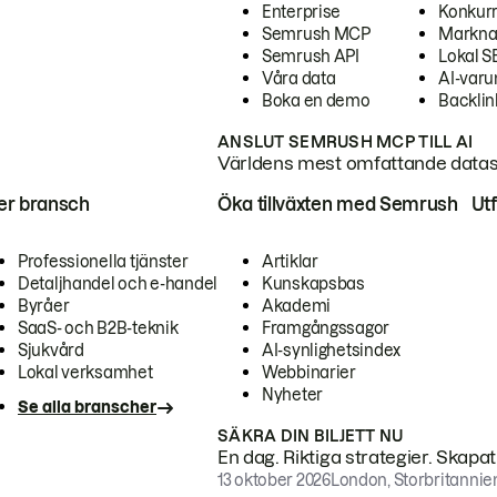
Enterprise
Konkur
Semrush MCP
Markna
Semrush API
Lokal 
Våra data
AI-var
Boka en demo
Backlin
ANSLUT SEMRUSH MCP TILL AI
Världens mest omfattande dataset
ter bransch
Öka tillväxten med Semrush
Ut
Professionella tjänster
Artiklar
Detaljhandel och e-handel
Kunskapsbas
Byråer
Akademi
SaaS- och B2B-teknik
Framgångssagor
Sjukvård
AI-synlighetsindex
Lokal verksamhet
Webbinarier
Nyheter
Se alla branscher
SÄKRA DIN BILJETT NU
En dag. Riktiga strategier. Skapa
13 oktober 2026
London, Storbritannie