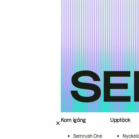
Kom igång
Upptäck
Semrush One
Nyckel