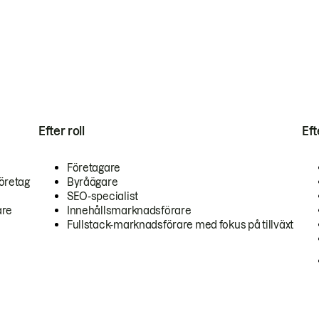
Efter roll
Ef
Företagare
öretag
Byråägare
SEO-specialist
are
Innehållsmarknadsförare
Fullstack-marknadsförare med fokus på tillväxt