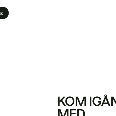
ig
KOM IGÅ
MED