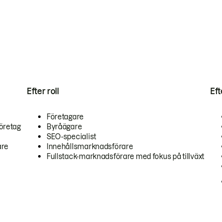
Efter roll
Ef
Företagare
öretag
Byråägare
SEO-specialist
are
Innehållsmarknadsförare
Fullstack-marknadsförare med fokus på tillväxt