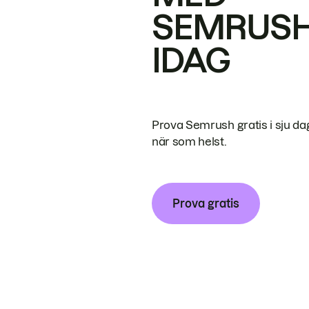
SEMRUS
IDAG
Prova Semrush gratis i sju da
när som helst.
Prova gratis