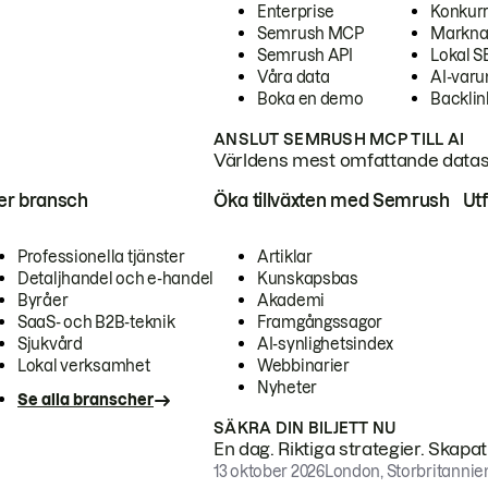
Enterprise
Konkur
Semrush MCP
Markna
Semrush API
Lokal 
Våra data
AI-var
Boka en demo
Backlin
ANSLUT SEMRUSH MCP TILL AI
Världens mest omfattande dataset
ter bransch
Öka tillväxten med Semrush
Ut
Professionella tjänster
Artiklar
Detaljhandel och e-handel
Kunskapsbas
Byråer
Akademi
SaaS- och B2B-teknik
Framgångssagor
Sjukvård
AI-synlighetsindex
Lokal verksamhet
Webbinarier
Nyheter
Se alla branscher
SÄKRA DIN BILJETT NU
En dag. Riktiga strategier. Skapa
13 oktober 2026
London, Storbritannie