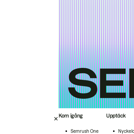
Kom igång
Upptäck
Semrush One
Nyckel