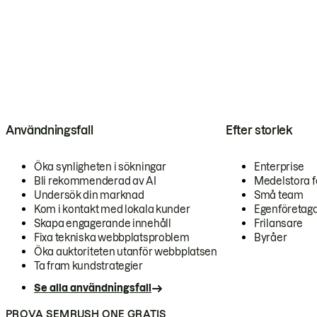
Användningsfall
Efter storlek
Öka synligheten i sökningar
Enterprise
Bli rekommenderad av AI
Medelstora f
Undersök din marknad
Små team
Kom i kontakt med lokala kunder
Egenföretag
Skapa engagerande innehåll
Frilansare
Fixa tekniska webbplatsproblem
Byråer
Öka auktoriteten utanför webbplatsen
Ta fram kundstrategier
Se alla användningsfall
PROVA SEMRUSH ONE GRATIS