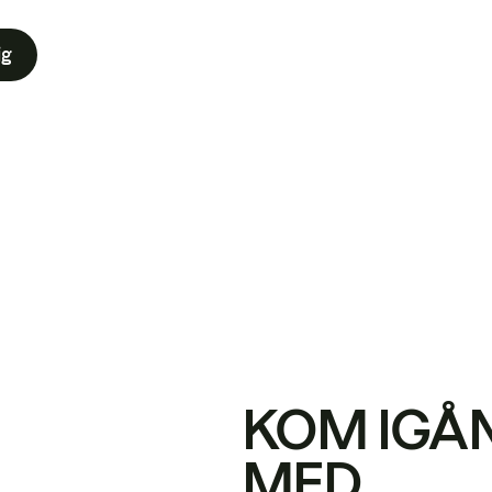
ig
KOM IGÅ
MED