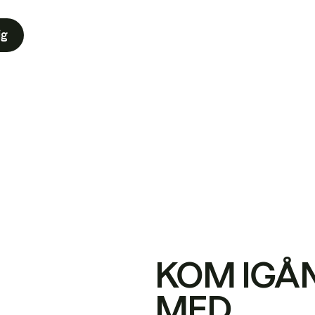
ig
KOM IGÅ
MED