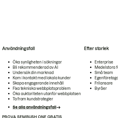
Användningsfall
Efter storlek
Öka synligheten i sökningar
Enterprise
Bli rekommenderad av AI
Medelstora f
Undersök din marknad
Små team
Kom i kontakt med lokala kunder
Egenföretag
Skapa engagerande innehåll
Frilansare
Fixa tekniska webbplatsproblem
Byråer
Öka auktoriteten utanför webbplatsen
Ta fram kundstrategier
Se alla användningsfall
PROVA SEMRUSH ONE GRATIS