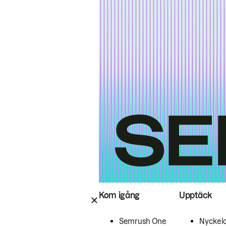
Kom igång
Upptäck
Semrush One
Nyckel