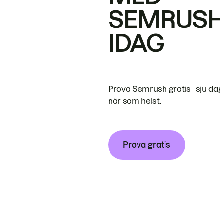
SEMRUS
IDAG
Prova Semrush gratis i sju da
när som helst.
Prova gratis