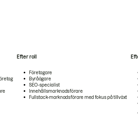
Efter roll
Ef
Företagare
öretag
Byråägare
SEO-specialist
are
Innehållsmarknadsförare
Fullstack-marknadsförare med fokus på tillväxt