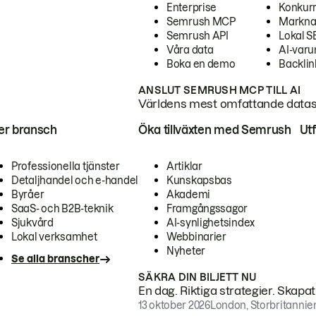
Enterprise
Konkur
Semrush MCP
Markna
Semrush API
Lokal 
Våra data
AI-var
Boka en demo
Backlin
ANSLUT SEMRUSH MCP TILL AI
Världens mest omfattande dataset
ter bransch
Öka tillväxten med Semrush
Ut
Professionella tjänster
Artiklar
Detaljhandel och e-handel
Kunskapsbas
Byråer
Akademi
SaaS- och B2B-teknik
Framgångssagor
Sjukvård
AI-synlighetsindex
Lokal verksamhet
Webbinarier
Nyheter
Se alla branscher
SÄKRA DIN BILJETT NU
En dag. Riktiga strategier. Skapa
13 oktober 2026
London, Storbritannie