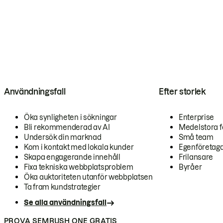
Användningsfall
Efter storlek
Öka synligheten i sökningar
Enterprise
Bli rekommenderad av AI
Medelstora f
Undersök din marknad
Små team
Kom i kontakt med lokala kunder
Egenföretag
Skapa engagerande innehåll
Frilansare
Fixa tekniska webbplatsproblem
Byråer
Öka auktoriteten utanför webbplatsen
Ta fram kundstrategier
Se alla användningsfall
PROVA SEMRUSH ONE GRATIS