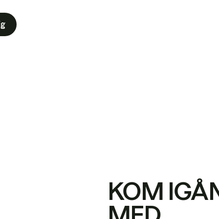
ig
KOM IGÅ
MED