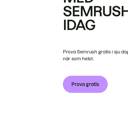
SEMRUS
IDAG
Prova Semrush gratis i sju da
när som helst.
Prova gratis