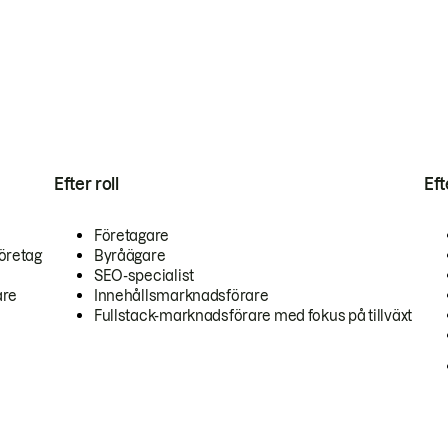
Efter roll
Ef
Företagare
öretag
Byråägare
SEO-specialist
are
Innehållsmarknadsförare
Fullstack-marknadsförare med fokus på tillväxt