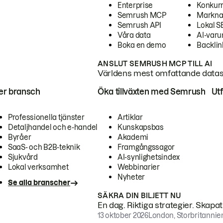
Enterprise
Konkur
Semrush MCP
Markna
Semrush API
Lokal 
Våra data
AI-var
Boka en demo
Backlin
ANSLUT SEMRUSH MCP TILL AI
Världens mest omfattande dataset
ter bransch
Öka tillväxten med Semrush
Ut
Professionella tjänster
Artiklar
Detaljhandel och e-handel
Kunskapsbas
Byråer
Akademi
SaaS- och B2B-teknik
Framgångssagor
Sjukvård
AI-synlighetsindex
Lokal verksamhet
Webbinarier
Nyheter
Se alla branscher
SÄKRA DIN BILJETT NU
En dag. Riktiga strategier. Skapa
13 oktober 2026
London, Storbritannie