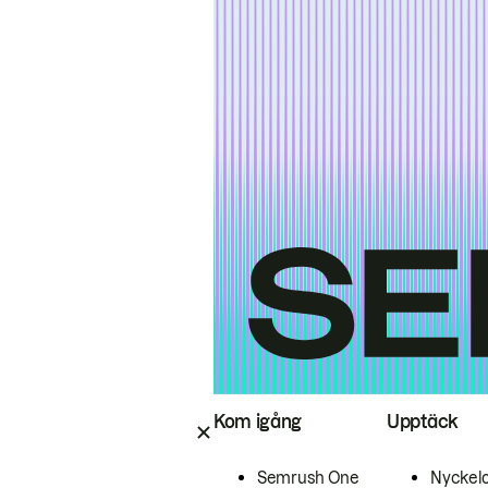
Kom igång
Upptäck
Semrush One
Nyckel