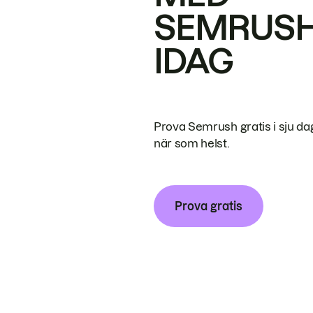
SEMRUS
IDAG
Prova Semrush gratis i sju da
när som helst.
Prova gratis