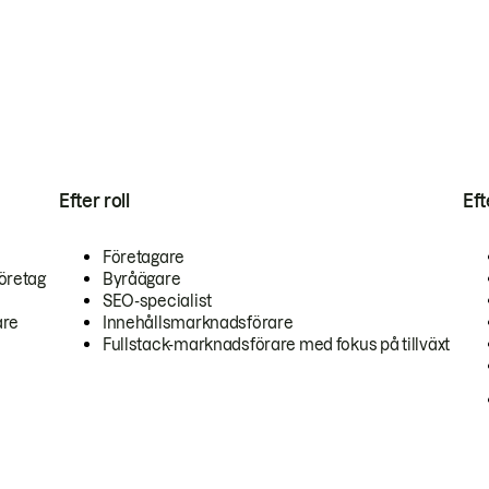
Efter roll
Ef
Företagare
öretag
Byråägare
SEO-specialist
are
Innehållsmarknadsförare
Fullstack-marknadsförare med fokus på tillväxt