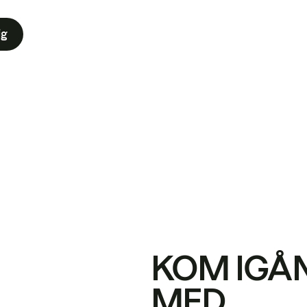
ig
KOM IGÅ
MED