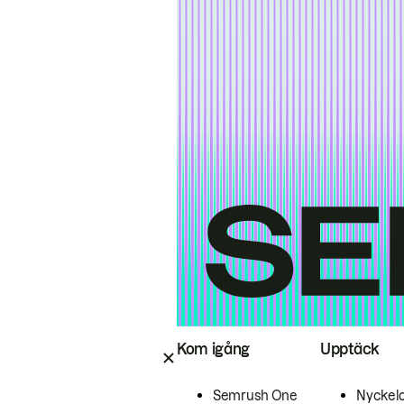
Kom igång
Upptäck
Semrush One
Nyckel