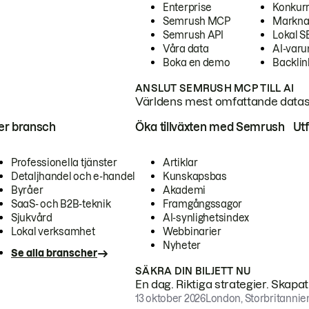
Enterprise
Konkur
Semrush MCP
Markna
Semrush API
Lokal 
Våra data
AI-var
Boka en demo
Backlin
ANSLUT SEMRUSH MCP TILL AI
Världens mest omfattande dataset
ter bransch
Öka tillväxten med Semrush
Ut
Professionella tjänster
Artiklar
Detaljhandel och e-handel
Kunskapsbas
Byråer
Akademi
SaaS- och B2B-teknik
Framgångssagor
Sjukvård
AI-synlighetsindex
Lokal verksamhet
Webbinarier
Nyheter
Se alla branscher
SÄKRA DIN BILJETT NU
En dag. Riktiga strategier. Skapa
13 oktober 2026
London, Storbritannie