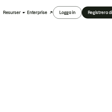
Resurser
Enterprise
Logga in
Registrera d