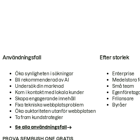
Användningsfall
Efter storlek
Öka synligheten i sökningar
Enterprise
Bli rekommenderad av AI
Medelstora f
Undersök din marknad
Små team
Kom i kontakt med lokala kunder
Egenföretag
Skapa engagerande innehåll
Frilansare
Fixa tekniska webbplatsproblem
Byråer
Öka auktoriteten utanför webbplatsen
Ta fram kundstrategier
Se alla användningsfall
PROVA SEMRUSH ONE GRATIS