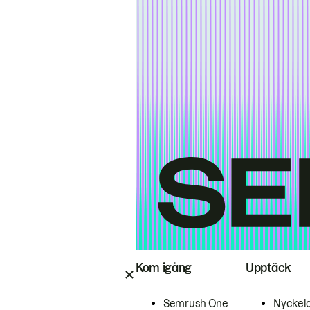
Kom igång
Upptäck
Semrush One
Nyckel