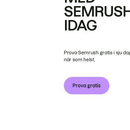
SEMRUS
IDAG
Prova Semrush gratis i sju da
när som helst.
Prova gratis