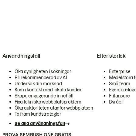
Användningsfall
Efter storlek
Öka synligheten i sökningar
Enterprise
Bli rekommenderad av AI
Medelstora f
Undersök din marknad
Små team
Kom i kontakt med lokala kunder
Egenföretag
Skapa engagerande innehåll
Frilansare
Fixa tekniska webbplatsproblem
Byråer
Öka auktoriteten utanför webbplatsen
Ta fram kundstrategier
Se alla användningsfall
PROVA SEMRUSH ONE GRATIS