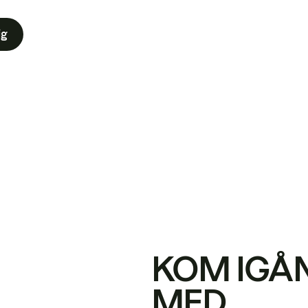
ig
KOM IGÅ
MED