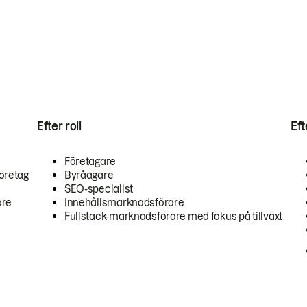
Efter roll
Ef
Företagare
öretag
Byråägare
SEO-specialist
are
Innehållsmarknadsförare
Fullstack-marknadsförare med fokus på tillväxt