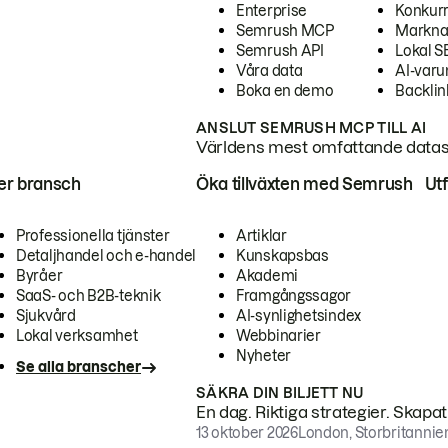
Enterprise
Konkur
Semrush MCP
Markna
Semrush API
Lokal 
Våra data
AI-var
Boka en demo
Backlin
ANSLUT SEMRUSH MCP TILL AI
Världens mest omfattande dataset
ter bransch
Öka tillväxten med Semrush
Ut
Professionella tjänster
Artiklar
Detaljhandel och e-handel
Kunskapsbas
Byråer
Akademi
SaaS- och B2B-teknik
Framgångssagor
Sjukvård
AI-synlighetsindex
Lokal verksamhet
Webbinarier
Nyheter
Se alla branscher
SÄKRA DIN BILJETT NU
En dag. Riktiga strategier. Skapa
13 oktober 2026
London, Storbritannie