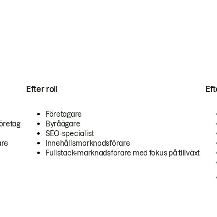
Efter roll
Ef
Företagare
öretag
Byråägare
SEO-specialist
are
Innehållsmarknadsförare
Fullstack-marknadsförare med fokus på tillväxt