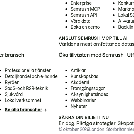
Enterprise
Konkur
Semrush MCP
Markna
Semrush API
Lokal 
Våra data
AI-var
Boka en demo
Backlin
ANSLUT SEMRUSH MCP TILL AI
Världens mest omfattande dataset
ter bransch
Öka tillväxten med Semrush
Ut
Professionella tjänster
Artiklar
Detaljhandel och e-handel
Kunskapsbas
Byråer
Akademi
SaaS- och B2B-teknik
Framgångssagor
Sjukvård
AI-synlighetsindex
Lokal verksamhet
Webbinarier
Nyheter
Se alla branscher
SÄKRA DIN BILJETT NU
En dag. Riktiga strategier. Skapa
13 oktober 2026
London, Storbritannie