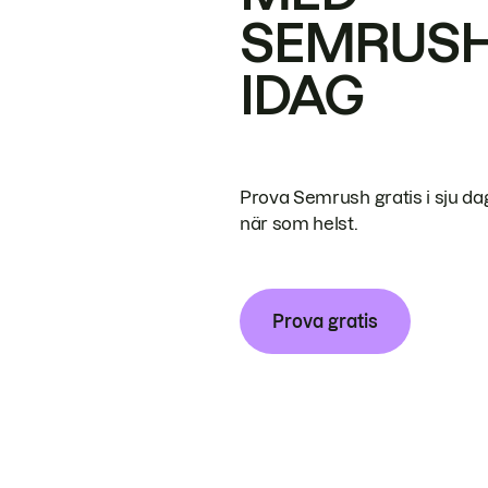
SEMRUS
IDAG
Prova Semrush gratis i sju da
när som helst.
Prova gratis