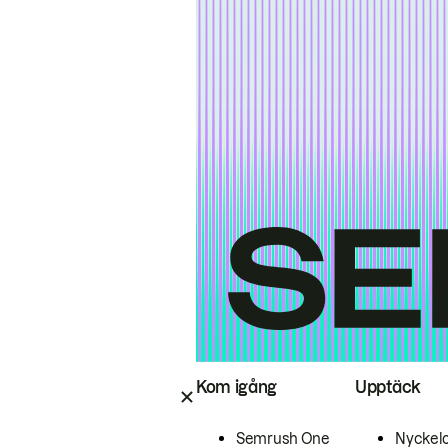
Kom igång
Upptäck
Semrush One
Nyckel