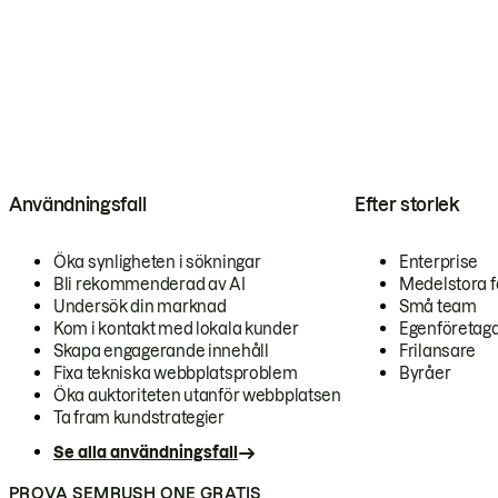
Användningsfall
Efter storlek
Öka synligheten i sökningar
Enterprise
Bli rekommenderad av AI
Medelstora f
Undersök din marknad
Små team
Kom i kontakt med lokala kunder
Egenföretag
Skapa engagerande innehåll
Frilansare
Fixa tekniska webbplatsproblem
Byråer
Öka auktoriteten utanför webbplatsen
Ta fram kundstrategier
Se alla användningsfall
PROVA SEMRUSH ONE GRATIS