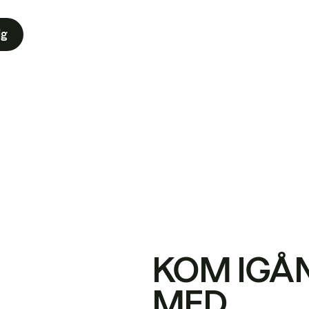
ig
KOM IGÅ
MED