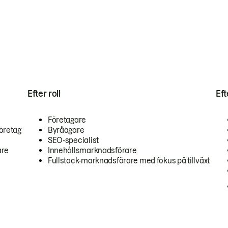
Efter roll
Ef
Företagare
öretag
Byråägare
SEO-specialist
are
Innehållsmarknadsförare
Fullstack-marknadsförare med fokus på tillväxt