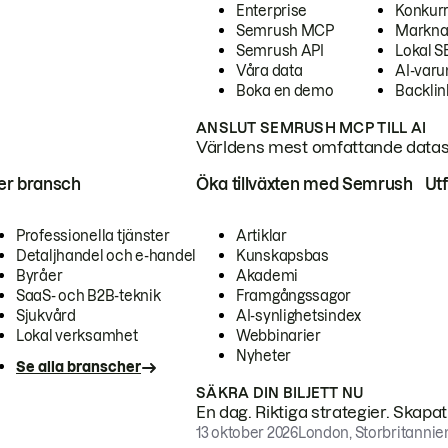
Enterprise
Konkur
Semrush MCP
Markna
Semrush API
Lokal 
Våra data
AI-var
Boka en demo
Backlin
ANSLUT SEMRUSH MCP TILL AI
Världens mest omfattande dataset
ter bransch
Öka tillväxten med Semrush
Ut
Professionella tjänster
Artiklar
Detaljhandel och e-handel
Kunskapsbas
Byråer
Akademi
SaaS- och B2B-teknik
Framgångssagor
Sjukvård
AI-synlighetsindex
Lokal verksamhet
Webbinarier
Nyheter
Se alla branscher
SÄKRA DIN BILJETT NU
En dag. Riktiga strategier. Skapa
13 oktober 2026
London, Storbritannie