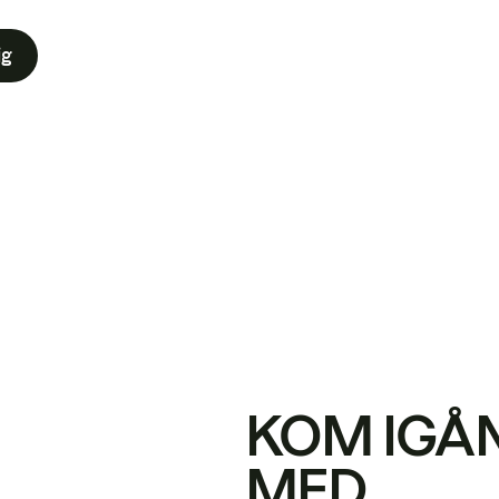
ig
KOM IGÅ
MED