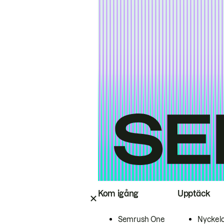
Kom igång
Upptäck
Semrush One
Nyckel