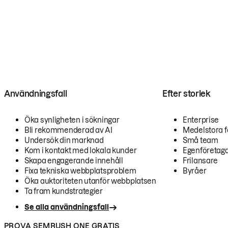
Användningsfall
Efter storlek
Öka synligheten i sökningar
Enterprise
Bli rekommenderad av AI
Medelstora f
Undersök din marknad
Små team
Kom i kontakt med lokala kunder
Egenföretag
Skapa engagerande innehåll
Frilansare
Fixa tekniska webbplatsproblem
Byråer
Öka auktoriteten utanför webbplatsen
Ta fram kundstrategier
Se alla användningsfall
PROVA SEMRUSH ONE GRATIS