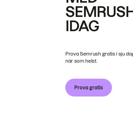
SEMRUS
IDAG
Prova Semrush gratis i sju da
när som helst.
Prova gratis