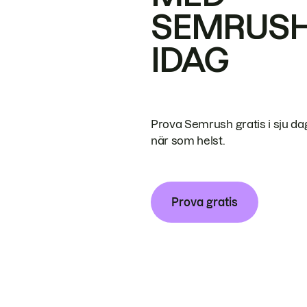
SEMRUS
IDAG
Prova Semrush gratis i sju da
när som helst.
Prova gratis