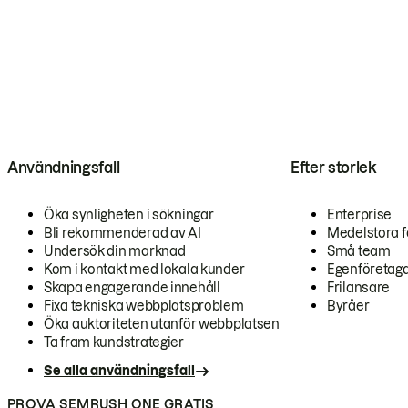
Användningsfall
Efter storlek
Öka synligheten i sökningar
Enterprise
Bli rekommenderad av AI
Medelstora f
Undersök din marknad
Små team
Kom i kontakt med lokala kunder
Egenföretag
Skapa engagerande innehåll
Frilansare
Fixa tekniska webbplatsproblem
Byråer
Öka auktoriteten utanför webbplatsen
Ta fram kundstrategier
Se alla användningsfall
PROVA SEMRUSH ONE GRATIS