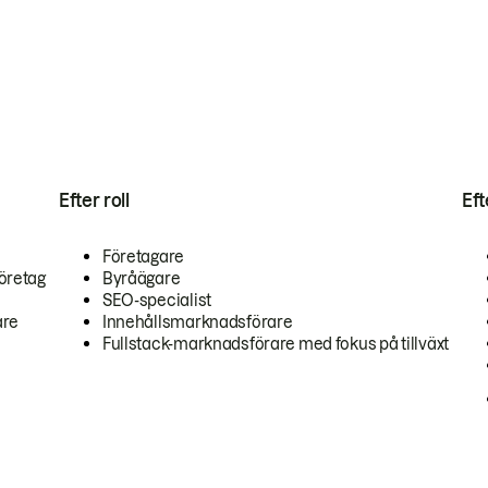
Efter roll
Ef
Företagare
öretag
Byråägare
SEO-specialist
are
Innehållsmarknadsförare
Fullstack-marknadsförare med fokus på tillväxt