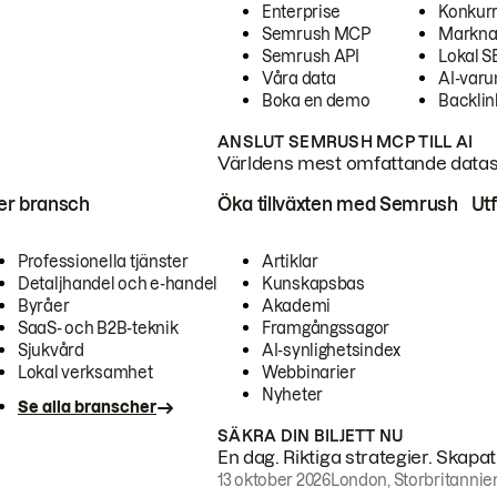
Enterprise
Konkur
Semrush MCP
Markna
Semrush API
Lokal 
Våra data
AI-var
Boka en demo
Backlin
ANSLUT SEMRUSH MCP TILL AI
Världens mest omfattande dataset
ter bransch
Öka tillväxten med Semrush
Ut
Professionella tjänster
Artiklar
Detaljhandel och e-handel
Kunskapsbas
Byråer
Akademi
SaaS- och B2B-teknik
Framgångssagor
Sjukvård
AI-synlighetsindex
Lokal verksamhet
Webbinarier
Nyheter
Se alla branscher
SÄKRA DIN BILJETT NU
En dag. Riktiga strategier. Skapa
13 oktober 2026
London, Storbritannie