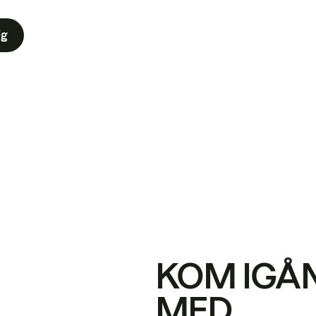
ig
KOM IGÅ
MED