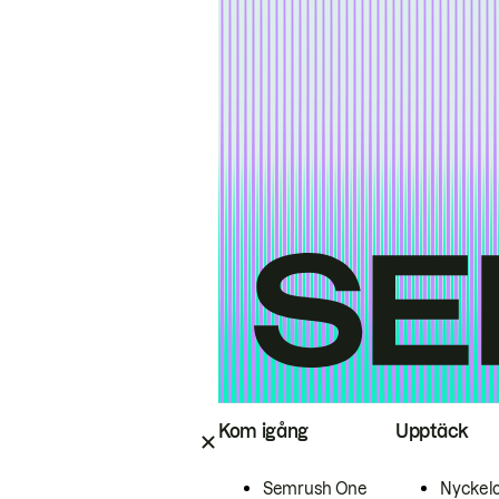
Kom igång
Upptäck
Semrush One
Nyckel