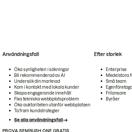
Användningsfall
Efter storlek
Öka synligheten i sökningar
Enterprise
Bli rekommenderad av AI
Medelstora f
Undersök din marknad
Små team
Kom i kontakt med lokala kunder
Egenföretag
Skapa engagerande innehåll
Frilansare
Fixa tekniska webbplatsproblem
Byråer
Öka auktoriteten utanför webbplatsen
Ta fram kundstrategier
Se alla användningsfall
PROVA SEMRUSH ONE GRATIS