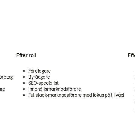
Efter roll
Ef
Företagare
öretag
Byråägare
SEO-specialist
are
Innehållsmarknadsförare
Fullstack-marknadsförare med fokus på tillväxt