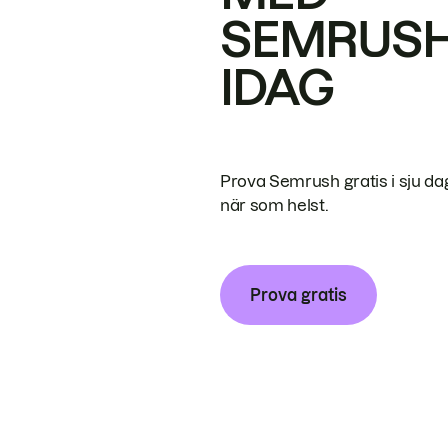
SEMRUS
IDAG
Prova Semrush gratis i sju da
när som helst.
Prova gratis