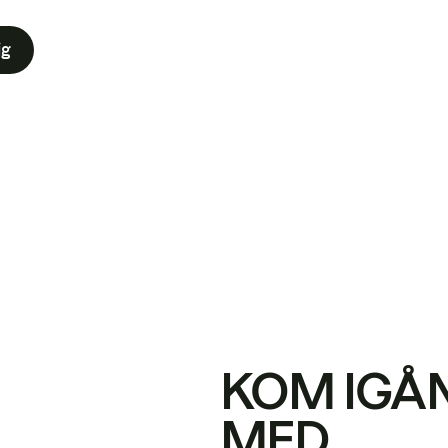
ig
KOM IGÅ
MED