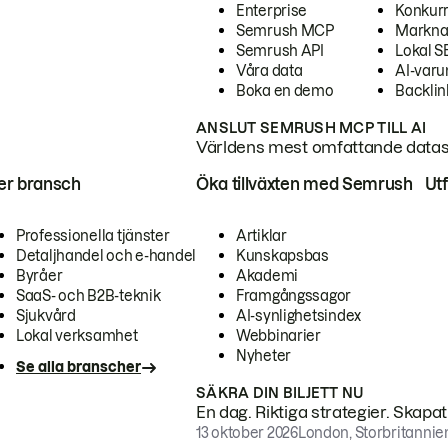
Enterprise
Konkur
Semrush MCP
Markna
Semrush API
Lokal 
Våra data
AI-var
Boka en demo
Backlin
ANSLUT SEMRUSH MCP TILL AI
Världens mest omfattande dataset
ter bransch
Öka tillväxten med Semrush
Ut
Professionella tjänster
Artiklar
Detaljhandel och e-handel
Kunskapsbas
Byråer
Akademi
SaaS- och B2B-teknik
Framgångssagor
Sjukvård
AI-synlighetsindex
Lokal verksamhet
Webbinarier
Nyheter
Se alla branscher
SÄKRA DIN BILJETT NU
En dag. Riktiga strategier. Skapa
13 oktober 2026
London, Storbritannie