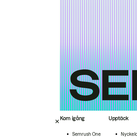
Kom igång
Upptäck
Semrush One
Nyckel